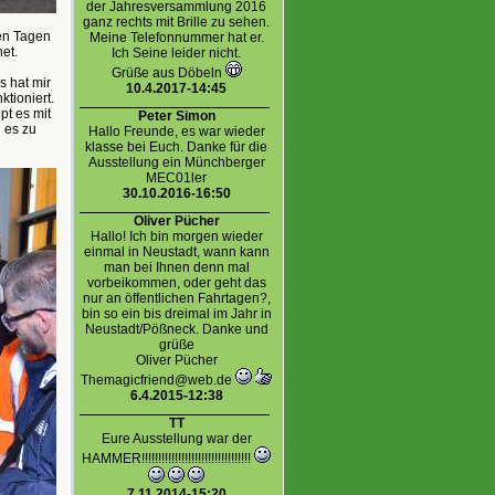
der Jahresversammlung 2016
ganz rechts mit Brille zu sehen.
len Tagen
Meine Telefonnummer hat er.
et.
Ich Seine leider nicht.
Grüße aus Döbeln
s hat mir
10.4.2017-14:45
tioniert.
pt es mit
Peter Simon
 es zu
Hallo Freunde, es war wieder
klasse bei Euch. Danke für die
Ausstellung ein Münchberger
MEC01ler
30.10.2016-16:50
Oliver Pücher
Hallo! Ich bin morgen wieder
einmal in Neustadt, wann kann
man bei Ihnen denn mal
vorbeikommen, oder geht das
nur an öffentlichen Fahrtagen?,
bin so ein bis dreimal im Jahr in
Neustadt/Pößneck. Danke und
grüße
Oliver Pücher
Themagicfriend@web.de
6.4.2015-12:38
TT
Eure Ausstellung war der
HAMMER!!!!!!!!!!!!!!!!!!!!!!!!!!!!!!!!!
7.11.2014-15:20