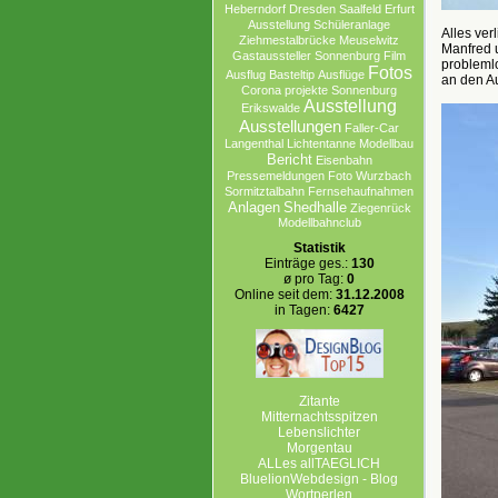
Heberndorf
Dresden
Saalfeld
Erfurt
Ausstellung
Schüleranlage
Alles ver
Ziehmestalbrücke
Meuselwitz
Manfred u
Gastaussteller
Sonnenburg
Film
problemlo
Fotos
Ausflug
Basteltip
Ausflüge
an den Au
Corona projekte Sonnenburg
Ausstellung
Erikswalde
Ausstellungen
Faller-Car
Langenthal
Lichtentanne
Modellbau
Bericht
Eisenbahn
Pressemeldungen
Foto
Wurzbach
Sormitztalbahn
Fernsehaufnahmen
Anlagen
Shedhalle
Ziegenrück
Modellbahnclub
Statistik
Einträge ges.:
130
ø pro Tag:
0
Online seit dem:
31.12.2008
in Tagen:
6427
Zitante
Mitternachtsspitzen
Lebenslichter
Morgentau
ALLes allTAEGLICH
BluelionWebdesign - Blog
Wortperlen