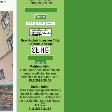
hts zu
Einträgen gesucht.
Ihre Nachricht an den Club:
Captcha Abfrage
Matthias Kühn
Hallo, Kann sich bitte mal ein
verantwortlicher bei uns
Melden? Tel.036645/21096.
15.1.2026-20:08
Stefan Stöhr
Hallo. Eure heutige Ausstellung
in der Shedhalle war mega.
Besonders eure TT-Anlage und
die der Schüler fand ich klasse.
MfG
3.11.2024-21:14