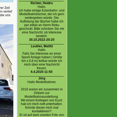
Richter, Heidru
Hallo,
er Zeit
ich habe einige Eisenbahn- und
n verlief
Modellbahnbücher, die ich gern
 die uns
weitergeben würde. Die
Auflistung der Bücher habe ich
per eMail an Herrn Reku
geschickt. Bitte schicken Sie mir
eine Nachricht, ob Interesse
besteht.
30.10.2022-20:25
Leuther, Matthi
Hallo
Falls Sie Interesse an einer
Spur0 Anlage haben ( Größe
4m x 0,8 m) teilbar würde ich
mich über eine Nachricht
freuen.
6.4.2020-11:50
Jörg
Hallo Modellbahner,
2016 waren wir zusammen in
Döbeln zur
Modellbahnausstellung.
Mit einem Kollegen von Euch
hab ich mich nett unterhalten.
Könnte dieser mich mal
kontaktieren?
Er ist auf swm zweiten Foto von