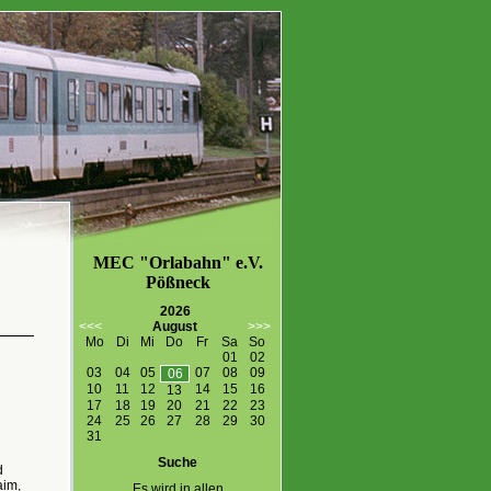
MEC "Orlabahn" e.V.
Pößneck
2026
<<<
August
>>>
Mo
Di
Mi
Do
Fr
Sa
So
01
02
03
04
05
07
08
09
06
10
11
12
14
15
16
13
17
18
19
20
21
22
23
24
25
26
27
28
29
30
31
Suche
d
aim,
Es wird in allen