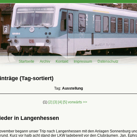
Startseite
Archiv
Kontakt
Impressum
Datenschutz
nträge (Tag-sortiert)
Tag:
Ausstellung
(1)
[2]
[3]
[4]
[5]
vorwärts >>
ieder in Langenhessen
ovember begann unser Trip nach Langenhessen mit den Anlagen Sonnenburg un
rund. Kurz vor halb acht stand der LKW ladebereit vor den Clubräumen. Jan, Ephr