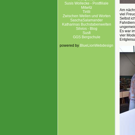
Susis Wollecke - Postfiliale
Mitwitz
Am nächst
Tirilli
viel Freu
Zwischen Wellen und Worten
Selbst ic
SaschaSalamander
Fahrdiens
Katharinas Buchstabenwelten
ungemein
Silvios - Blog
Es war im
Susfi
vier Mod
GGS Bergschule
Entgleis
powered by
BlueLionWebdesign