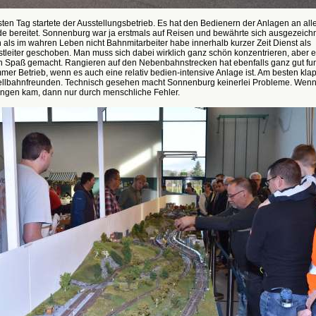
en Tag startete der Ausstellungsbetrieb. Es hat den Bedienern der Anlagen an al
de bereitet. Sonnenburg war ja erstmals auf Reisen und bewährte sich ausgezeichn
h als im wahren Leben nicht Bahnmitarbeiter habe innerhalb kurzer Zeit Dienst als
tleiter geschoben. Man muss sich dabei wirklich ganz schön konzentrieren, aber e
 Spaß gemacht. Rangieren auf den Nebenbahnstrecken hat ebenfalls ganz gut funk
mer Betrieb, wenn es auch eine relativ bedien-intensive Anlage ist. Am besten klap
ellbahnfreunden. Technisch gesehen macht Sonnenburg keinerlei Probleme. Wenn
ungen kam, dann nur durch menschliche Fehler.