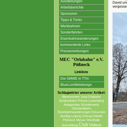
Ausstellungen
David un
vergesse
Arbeitsberichte
Sponsoren
Tipps & Tricks
Werkbahnen
Sonderfahrten
Eisenbahnwanderungen
kommentierte Links
Pressemeldungen
MEC "Orlabahn" e.V.
Pößneck
Linkliste
Die GMWE in TTm
BlueLionWebdesign
Schlagwörter unserer Artikel:
Blankenstein
Jena
Orlabahn
Straßenbahn
Presse
Leutenberg
Anlagenbau
Schotterwerk
Oberlandbahn
Eisenbahnwanderungen
Exkursion
Ausflug Leipzig
Umzug
Döbeln
Pößneck
Messe
Shedhalle
Club
Videos
Ausstellung