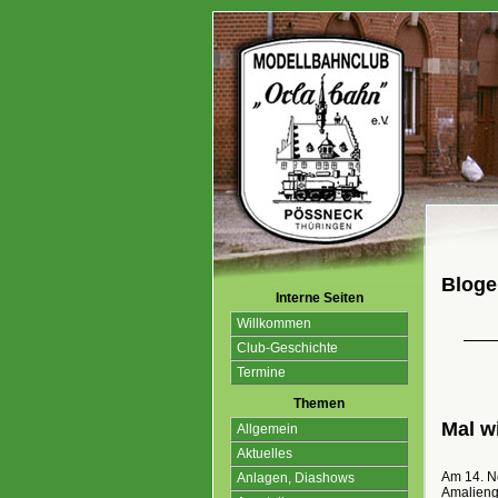
Blogei
Interne Seiten
Willkommen
Club-Geschichte
Termine
Themen
Mal w
Allgemein
Aktuelles
Am 14. N
Anlagen, Diashows
Amalieng