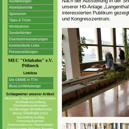
Nach der Ausstellung in der She
Ausstellungen
unserer H0-Anlage „Langenthal
Arbeitsberichte
interessierten Publikum gezei
Sponsoren
und Kongresszentrum.
Tipps & Tricks
Werkbahnen
Sonderfahrten
Eisenbahnwanderungen
kommentierte Links
Pressemeldungen
MEC "Orlabahn" e.V.
Pößneck
Linkliste
Die GMWE in TTm
BlueLionWebdesign
Schlagwörter unserer Artikel:
Meuselwitz
Ziegenrück
Straßenbahn
Shedhalle Ausstellung
Eisenbahnwanderungen
Schüleranlage
Modellbahnclub
Shedhalle
Messe
Erfurt
Ausstellung
Ausflug
Fernsehaufnahmen
Ziehmestalbrücke
Oberlandbahn
Gastaussteller
Pößneck
Basteltip