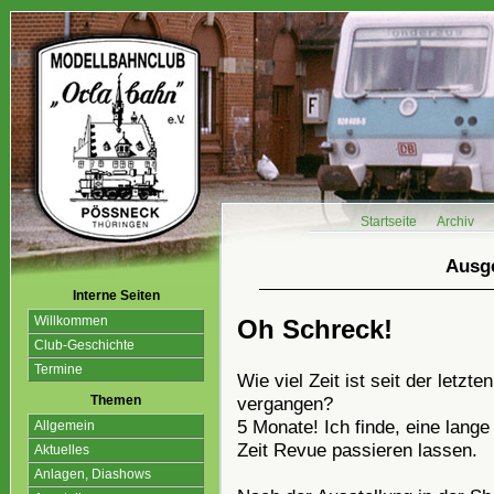
Startseite
Archiv
Ausge
Interne Seiten
Willkommen
Oh Schreck!
Club-Geschichte
Termine
Wie viel Zeit ist seit der letz
Themen
vergangen?
5 Monate! Ich finde, eine lange
Allgemein
Zeit Revue passieren lassen.
Aktuelles
Anlagen, Diashows