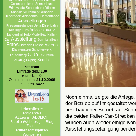
Corona projekte Sonnenburg
Erikswalde
Sonnenburg
Döbeln
Saalfeld
Wurzbach
Orlabahn
Heberndorf
Anlagenbau
Lichtentanne
Ausstellungen
Pressemeldungen
Jena
Eisenbahn
Anlagen
Ausflüge
Film
Umzug
Langenthal
Foto
Modellbau
Faller-
Ausstellung
Car
Sormitztalbahn
Fotos
Videos
Dresden
Presse
Blankenstein
Schotterwerk
Club
Leutenberg
Exkursion
Bericht
Ausflug Leipzig
Statistik
Einträge ges.:
130
ø pro Tag:
0
Online seit dem:
31.12.2008
in Tagen:
6427
Noch einmal zeigte die Anlage,
der Betrieb auf ihr gestaltet 
beschaulicher Betrieb auf Schm
Lebenslichter
Morgentau
die beiden Faller-Car-Strecken 
ALLes allTAEGLICH
wurden auch wieder einige Kont
BluelionWebdesign - Blog
Zitante
Ausstellungsbeteiligung bei de
Mitternachtsspitzen
Wortperlen