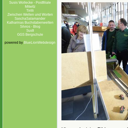
Susis Wollecke - Postfiliale
Mitwitz
Tirilli
Zwischen Wellen und Worten
SaschaSalamander
Katharinas Buchstabenwelten
Silvios - Blog
Susfi
GGS Bergschule
powered by
BlueLionWebdesign