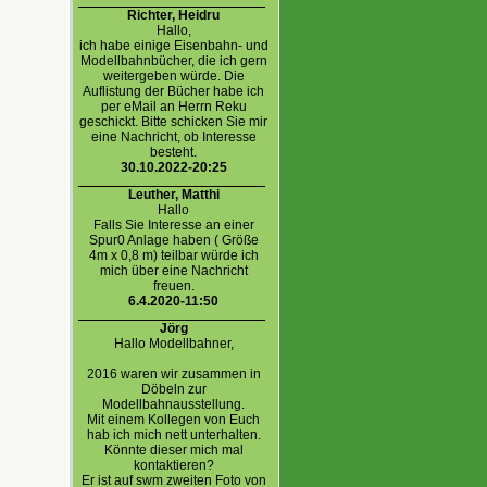
Richter, Heidru
Hallo,
ich habe einige Eisenbahn- und
Modellbahnbücher, die ich gern
weitergeben würde. Die
Auflistung der Bücher habe ich
per eMail an Herrn Reku
geschickt. Bitte schicken Sie mir
eine Nachricht, ob Interesse
besteht.
30.10.2022-20:25
Leuther, Matthi
Hallo
Falls Sie Interesse an einer
Spur0 Anlage haben ( Größe
4m x 0,8 m) teilbar würde ich
mich über eine Nachricht
freuen.
6.4.2020-11:50
Jörg
Hallo Modellbahner,
2016 waren wir zusammen in
Döbeln zur
Modellbahnausstellung.
Mit einem Kollegen von Euch
hab ich mich nett unterhalten.
Könnte dieser mich mal
kontaktieren?
Er ist auf swm zweiten Foto von