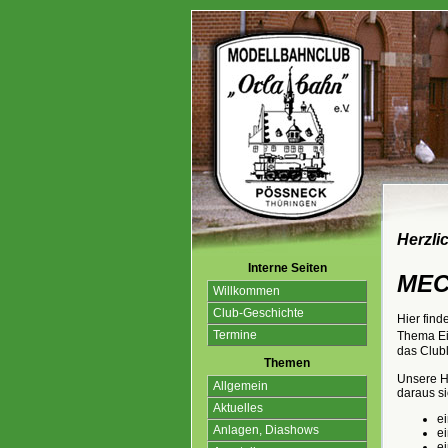
Herzli
Interne Seiten
MEC 
Willkommen
Club-Geschichte
Hier find
Termine
Thema Ei
das Clubl
Themen
Unsere H
Allgemein
daraus si
Aktuelles
e
Anlagen, Diashows
e
e