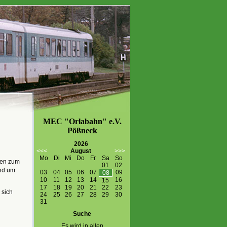
MEC "Orlabahn" e.V.
Pößneck
2026
<<<
August
>>>
Mo
Di
Mi
Do
Fr
Sa
So
onen zum
01
02
nd um
03
04
05
06
07
09
08
10
11
12
13
14
16
15
17
18
19
20
21
22
23
 sich
24
25
26
27
28
29
30
31
Suche
Es wird in allen