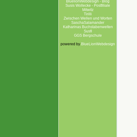
BluelionWebdesign - Blog
Susis Wollecke - Postfiliale
Mitwitz
Tirilli
Zwischen Wellen und Worten
SaschaSalamander
Katharinas Buchstabenwelten
Susfi
GGS Bergschule
powered by
BlueLionWebdesign