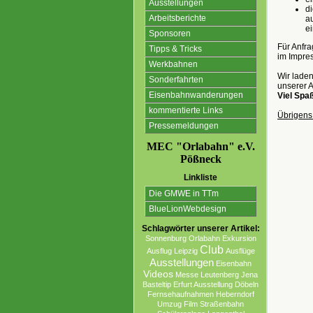
Ausstellungen
d
Arbeitsberichte
a
e
Sponsoren
Für Anfra
Tipps & Tricks
im Impres
Werkbahnen
Wir laden
Sonderfahrten
unserer A
Eisenbahnwanderungen
Viel Spa
kommentierte Links
Übrigens
Pressemeldungen
MEC "Orlabahn" e.V.
Pößneck
Linkliste
Die GMWE in TTm
BlueLionWebdesign
Schlagwörter unserer Artikel:
Sonnenburg
Orlabahn
Exkursion
Club
Ausflug Leipzig
Ausflüge
Ausstellungen
Eisenbahn
Videos
Messe
Leutenberg
Jena
Basteltip
Erfurt Ausstellung
Döbeln
Fernsehaufnahmen
Heberndorf
Umzug
Film
Straßenbahn