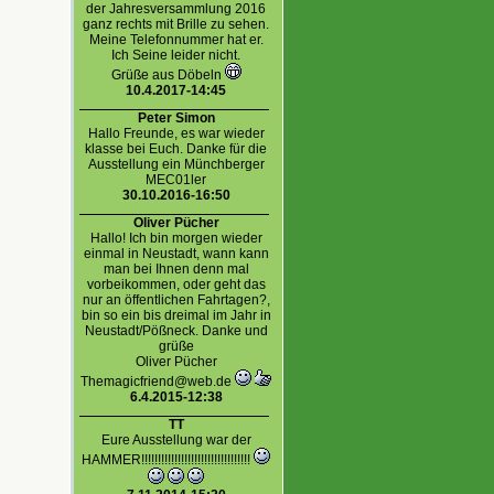
der Jahresversammlung 2016
ganz rechts mit Brille zu sehen.
Meine Telefonnummer hat er.
Ich Seine leider nicht.
Grüße aus Döbeln
10.4.2017-14:45
Peter Simon
Hallo Freunde, es war wieder
klasse bei Euch. Danke für die
Ausstellung ein Münchberger
MEC01ler
30.10.2016-16:50
Oliver Pücher
Hallo! Ich bin morgen wieder
einmal in Neustadt, wann kann
man bei Ihnen denn mal
vorbeikommen, oder geht das
nur an öffentlichen Fahrtagen?,
bin so ein bis dreimal im Jahr in
Neustadt/Pößneck. Danke und
grüße
Oliver Pücher
Themagicfriend@web.de
6.4.2015-12:38
TT
Eure Ausstellung war der
HAMMER!!!!!!!!!!!!!!!!!!!!!!!!!!!!!!!!!