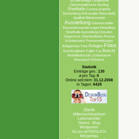
Schüleranlage
Langenthal
Ziehmestalbrücke
Ausflug
Shedhalle
Corona projekte
Sonnenburg Erikswalde
Meuselwitz
Saalfeld
Blankenstein
Ausstellung
Gastaussteller
Eisenbahnwanderungen
Modellbau
Shedhalle Ausstellung
Dresden
Ziegenrück
Oberlandbahn
Presse
Schotterwerk
Pressemeldungen
Fotos
Anlagen
Anlagenbau
Foto
Bericht
Sormitztalbahn
Faller-Car
Modellbahnclub
Lichtentanne
Wurzbach
Pößneck
Statistik
Einträge ges.:
130
ø pro Tag:
0
Online seit dem:
31.12.2008
in Tagen:
6429
Zitante
Mitternachtsspitzen
Lebenslichter
Silvios - Blog
Wortperlen
ALLes allTAEGLICH
Morgentau