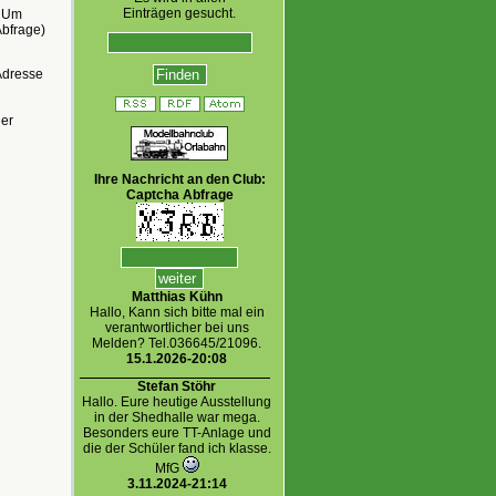
Einträgen gesucht.
. Um
Abfrage)
-Adresse
ner
Ihre Nachricht an den Club:
Captcha Abfrage
Matthias Kühn
Hallo, Kann sich bitte mal ein
verantwortlicher bei uns
Melden? Tel.036645/21096.
15.1.2026-20:08
Stefan Stöhr
Hallo. Eure heutige Ausstellung
in der Shedhalle war mega.
Besonders eure TT-Anlage und
die der Schüler fand ich klasse.
MfG
3.11.2024-21:14