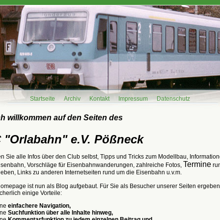
Startseite
Archiv
Kontakt
Impressum
Datenschutz
ch willkommen auf den Seiten des
"Orlabahn" e.V. Pößneck
en Sie alle Infos über den Club selbst, Tipps und Tricks zum Modellbau, Informati
Termine
senbahn, Vorschläge für Eisenbahnwanderungen, zahlreiche Fotos,
ru
eben, Links zu anderen Internetseiten rund um die Eisenbahn u.v.m.
omepage ist nun als Blog aufgebaut. Für Sie als Besucher unserer Seiten ergeben
cherlich einige Vorteile:
ine
einfachere Navigation,
ine
Suchfunktion über alle Inhalte hinweg,
ine
Kommentarfunktion zu jedem einzelnen Beitrag und