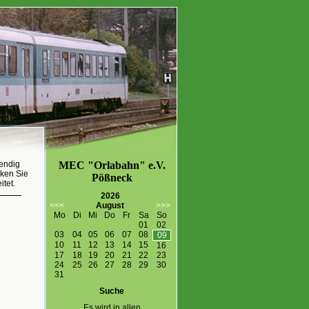
endig
MEC "Orlabahn" e.V.
cken Sie
Pößneck
itet.
2026
<<<
August
>>>
Mo
Di
Mi
Do
Fr
Sa
So
01
02
03
04
05
06
07
08
09
10
11
12
13
14
15
16
17
18
19
20
21
22
23
24
25
26
27
28
29
30
31
Suche
Es wird in allen