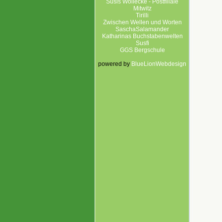
Susis Wollecke - Postfiliale
Mitwitz
Tirilli
Zwischen Wellen und Worten
SaschaSalamander
Katharinas Buchstabenwelten
Susfi
GGS Bergschule
powered by
BlueLionWebdesign