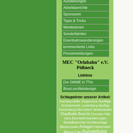
Ausstellungen
Arbeitsberichte
Sponsoren
Tipps & Tricks
Werkbahnen
Sonderfahrten
Eisenbahnwanderungen
kommentierte Links
Pressemeldungen
MEC "Orlabahn" e.V.
Pößneck
Linkliste
Die GMWE in TTm
BlueLionWebdesign
Schlagwörter unserer Artikel:
Gastaussteller
Ziegenrück
Ausflüge
Schotterwerk
Leutenberg
Ausflug
Sonnenburg
Wurzbach
Straßenbahn
Bericht
Shedhalle
Dresden
Film
Jena
Eisenbahnwanderungen
Modellbahnclub
Schüleranlage
Anlagen
Blankenstein
Heberndorf
Ausstellung
Messe
Foto