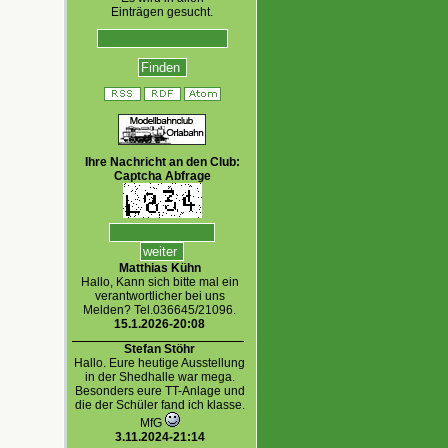
Einträgen gesucht.
Ihre Nachricht an den Club:
Captcha Abfrage
Matthias Kühn
Hallo, Kann sich bitte mal ein
verantwortlicher bei uns
Melden? Tel.036645/21096.
15.1.2026-20:08
Stefan Stöhr
Hallo. Eure heutige Ausstellung
in der Shedhalle war mega.
Besonders eure TT-Anlage und
die der Schüler fand ich klasse.
MfG
3.11.2024-21:14