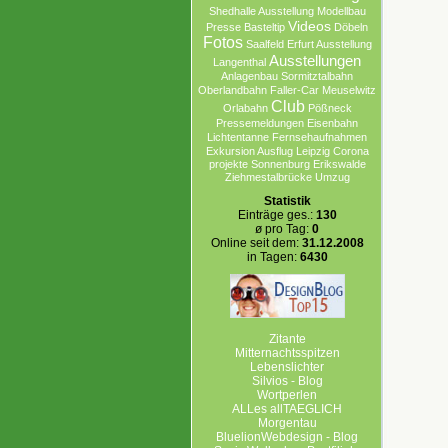
Shedhalle Ausstellung
Modellbau
Videos
Presse
Basteltip
Döbeln
Fotos
Saalfeld
Erfurt Ausstellung
Ausstellungen
Langenthal
Anlagenbau
Sormitztalbahn
Oberlandbahn
Faller-Car
Meuselwitz
Club
Orlabahn
Pößneck
Pressemeldungen
Eisenbahn
Lichtentanne
Fernsehaufnahmen
Exkursion Ausflug Leipzig
Corona
projekte Sonnenburg Erikswalde
Ziehmestalbrücke
Umzug
Statistik
Einträge ges.:
130
ø pro Tag:
0
Online seit dem:
31.12.2008
in Tagen:
6430
Zitante
Mitternachtsspitzen
Lebenslichter
Silvios - Blog
Wortperlen
ALLes allTAEGLICH
Morgentau
BluelionWebdesign - Blog