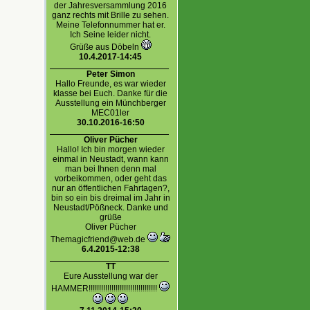
der Jahresversammlung 2016
ganz rechts mit Brille zu sehen.
Meine Telefonnummer hat er.
Ich Seine leider nicht.
Grüße aus Döbeln
10.4.2017-14:45
Peter Simon
Hallo Freunde, es war wieder
klasse bei Euch. Danke für die
Ausstellung ein Münchberger
MEC01ler
30.10.2016-16:50
Oliver Pücher
Hallo! Ich bin morgen wieder
einmal in Neustadt, wann kann
man bei Ihnen denn mal
vorbeikommen, oder geht das
nur an öffentlichen Fahrtagen?,
bin so ein bis dreimal im Jahr in
Neustadt/Pößneck. Danke und
grüße
Oliver Pücher
Themagicfriend@web.de
6.4.2015-12:38
TT
Eure Ausstellung war der
HAMMER!!!!!!!!!!!!!!!!!!!!!!!!!!!!!!!!!