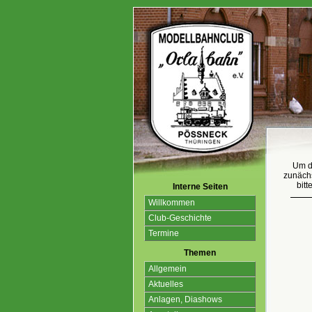
Um d
zunächs
bitt
Interne Seiten
Willkommen
Club-Geschichte
Termine
Themen
Allgemein
Aktuelles
Anlagen, Diashows