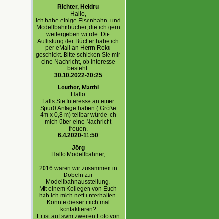
Richter, Heidru
Hallo,
ich habe einige Eisenbahn- und
Modellbahnbücher, die ich gern
weitergeben würde. Die
Auflistung der Bücher habe ich
per eMail an Herrn Reku
geschickt. Bitte schicken Sie mir
eine Nachricht, ob Interesse
besteht.
30.10.2022-20:25
Leuther, Matthi
Hallo
Falls Sie Interesse an einer
Spur0 Anlage haben ( Größe
4m x 0,8 m) teilbar würde ich
mich über eine Nachricht
freuen.
6.4.2020-11:50
Jörg
Hallo Modellbahner,
2016 waren wir zusammen in
Döbeln zur
Modellbahnausstellung.
Mit einem Kollegen von Euch
hab ich mich nett unterhalten.
Könnte dieser mich mal
kontaktieren?
Er ist auf swm zweiten Foto von