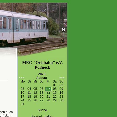
MEC "Orlabahn" e.V.
Pößneck
2026
<<<
August
>>>
Mo
Di
Mi
Do
Fr
Sa
So
01
02
03
04
05
06
08
09
07
10
11
12
13
15
16
14
17
18
19
20
21
22
23
24
25
26
27
28
29
30
31
Suche
chen auch
en“ Jahr
Es wird in allen