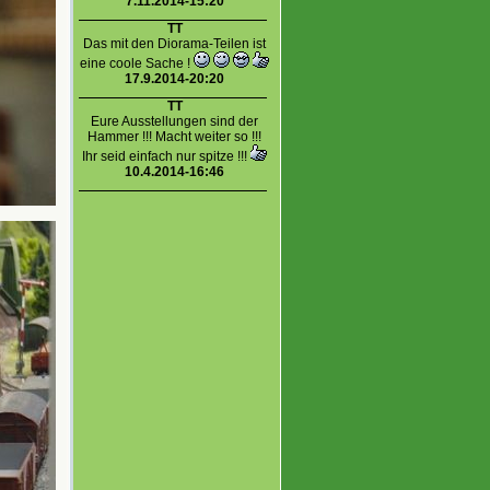
7.11.2014-15:20
TT
Das mit den Diorama-Teilen ist
eine coole Sache !
17.9.2014-20:20
TT
Eure Ausstellungen sind der
Hammer !!! Macht weiter so !!!
Ihr seid einfach nur spitze !!!
10.4.2014-16:46