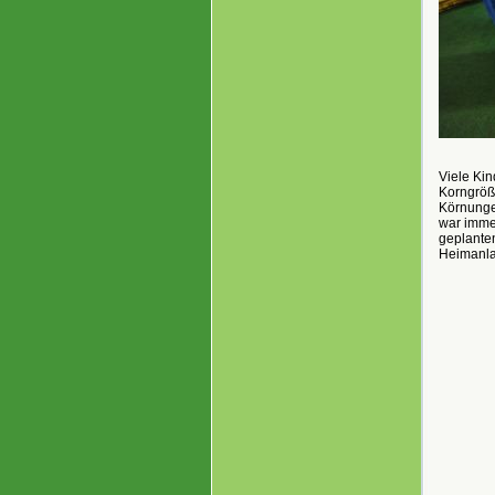
Viele Kin
Korngröße
Körnungen
war immer
geplanten
Heimanla