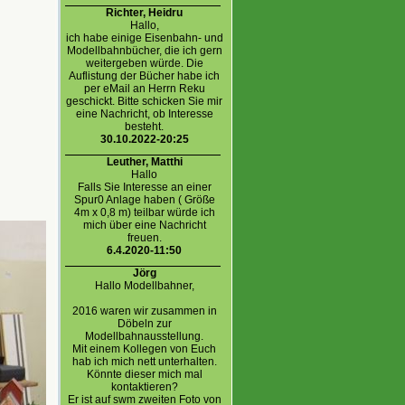
Richter, Heidru
Hallo,
ich habe einige Eisenbahn- und
Modellbahnbücher, die ich gern
weitergeben würde. Die
Auflistung der Bücher habe ich
per eMail an Herrn Reku
geschickt. Bitte schicken Sie mir
eine Nachricht, ob Interesse
besteht.
30.10.2022-20:25
Leuther, Matthi
Hallo
Falls Sie Interesse an einer
Spur0 Anlage haben ( Größe
4m x 0,8 m) teilbar würde ich
mich über eine Nachricht
freuen.
6.4.2020-11:50
Jörg
Hallo Modellbahner,
2016 waren wir zusammen in
Döbeln zur
Modellbahnausstellung.
Mit einem Kollegen von Euch
hab ich mich nett unterhalten.
Könnte dieser mich mal
kontaktieren?
Er ist auf swm zweiten Foto von