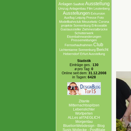
Ausstellung
Anlagen
Saalfeld
Umzug
Anlagenbau
Film
Leutenberg
Ausstellungen
Exkursion
Ausflug Leipzig
Presse
Foto
Modellbahnclub
Meuselwitz
Corona
projekte Sonnenburg Erikswalde
Gastaussteller
Ziehmestalbrücke
Schotterwerk
Eisenbahnwanderungen
Pressemeldungen
Club
Fernsehaufnahmen
Bericht
Lichtentanne
Sonnenburg
Heberndorf
Erfurt Ausstellung
Statistik
Einträge ges.:
130
ø pro Tag:
0
Online seit dem:
31.12.2008
in Tagen:
6428
Zitante
Mitternachtsspitzen
Lebenslichter
Wortperlen
ALLes allTAEGLICH
Morgentau
BluelionWebdesign - Blog
Susis Wollecke - Postfiliale