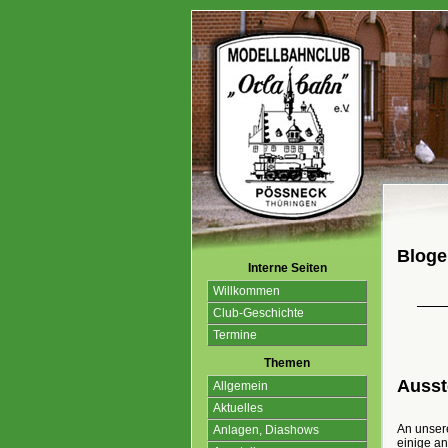
Blogei
Interne Seiten
Willkommen
Club-Geschichte
Termine
Themen
Ausst
Allgemein
Aktuelles
An unser
Anlagen, Diashows
einige an