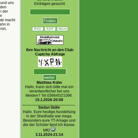
n und uns
Einträgen gesucht.
 den
n der
en
nte macht
ahn in
grün,
Ihre Nachricht an den Club:
Captcha Abfrage
Matthias Kühn
Hallo, Kann sich bitte mal ein
verantwortlicher bei uns
Melden? Tel.036645/21096.
15.1.2026-20:08
Stefan Stöhr
Hallo. Eure heutige Ausstellung
in der Shedhalle war mega.
Besonders eure TT-Anlage und
die der Schüler fand ich klasse.
MfG
3.11.2024-21:14