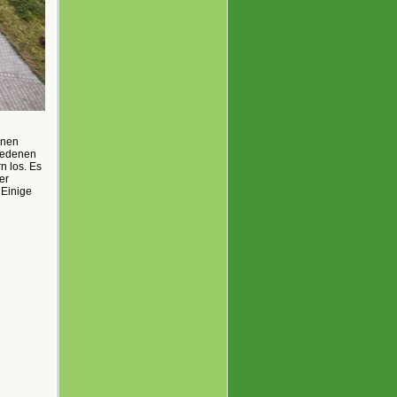
enen
hiedenen
n los. Es
er
 Einige