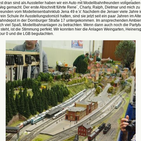
bst dran sind als Aussteller haben wir ein Auto mit Modellbahnfreunden vollgelade
eg gemacht. Der erste Abschnitt führte Rene´, Charly, Ralph, Dietmar und mich zu
reunden vom Modelleisenbahnklub Jena 49 e.V. Nachdem die Jenaer viele Jahre i
ein Schule ihr Ausstellungsdomizil hatten, sind sie jetzt seit ein paar Jahren im Alt
ahndepot in der Dornburger Straße 17 untergekommen. Im ansprechenden Ambie
lich viel Spaß, Modellbahnanlagen zu betrachten. Wenn dann auch noch die Partyb
 steht, ist die Stimmung perfekt. Wir konnten hier die Anlagen Weingarten, Heiners
pur 0 und die LGB begutachten.