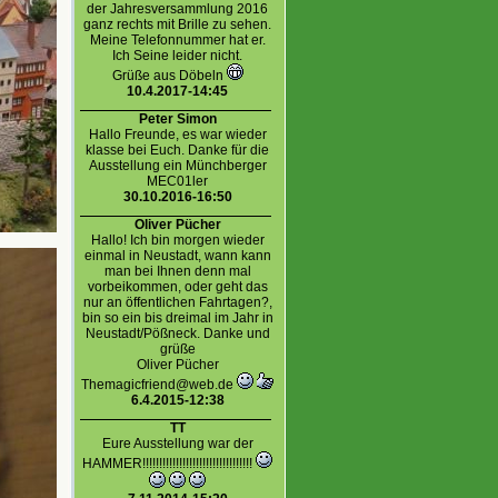
der Jahresversammlung 2016
ganz rechts mit Brille zu sehen.
Meine Telefonnummer hat er.
Ich Seine leider nicht.
Grüße aus Döbeln
10.4.2017-14:45
Peter Simon
Hallo Freunde, es war wieder
klasse bei Euch. Danke für die
Ausstellung ein Münchberger
MEC01ler
30.10.2016-16:50
Oliver Pücher
Hallo! Ich bin morgen wieder
einmal in Neustadt, wann kann
man bei Ihnen denn mal
vorbeikommen, oder geht das
nur an öffentlichen Fahrtagen?,
bin so ein bis dreimal im Jahr in
Neustadt/Pößneck. Danke und
grüße
Oliver Pücher
Themagicfriend@web.de
6.4.2015-12:38
TT
Eure Ausstellung war der
HAMMER!!!!!!!!!!!!!!!!!!!!!!!!!!!!!!!!!