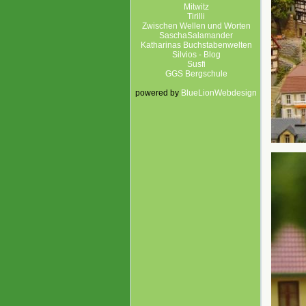
Mitwitz
Tirilli
Zwischen Wellen und Worten
SaschaSalamander
Katharinas Buchstabenwelten
Silvios - Blog
Susfi
GGS Bergschule
powered by
BlueLionWebdesign