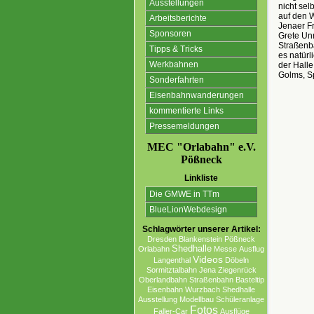
Ausstellungen
nicht sel
auf den W
Arbeitsberichte
Jenaer F
Sponsoren
Grete Unr
Straßenb
Tipps & Tricks
es natür
Werkbahnen
der Halle
Golms, S
Sonderfahrten
Eisenbahnwanderungen
kommentierte Links
Pressemeldungen
MEC "Orlabahn" e.V.
Pößneck
Linkliste
Die GMWE in TTm
BlueLionWebdesign
Schlagwörter unserer Artikel:
Dresden
Blankenstein
Pößneck
Shedhalle
Orlabahn
Messe
Ausflug
Videos
Langenthal
Döbeln
Sormitztalbahn
Jena
Ziegenrück
Oberlandbahn
Straßenbahn
Basteltip
Eisenbahn
Wurzbach
Shedhalle
Ausstellung
Modellbau
Schüleranlage
Fotos
Faller-Car
Ausflüge