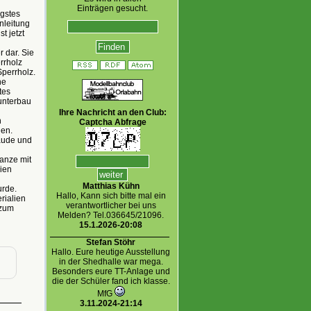
Einträgen gesucht.
ngstes
nleitung
t jetzt
r dar. Sie
rrholz
perrholz.
he
tes
sunterbau
Ihre Nachricht an den Club:
n
Captcha Abfrage
gen.
äude und
Ganze mit
ien
Matthias Kühn
urde.
Hallo, Kann sich bitte mal ein
rialien
verantwortlicher bei uns
 zum
Melden? Tel.036645/21096.
15.1.2026-20:08
Stefan Stöhr
Hallo. Eure heutige Ausstellung
in der Shedhalle war mega.
Besonders eure TT-Anlage und
die der Schüler fand ich klasse.
MfG
3.11.2024-21:14