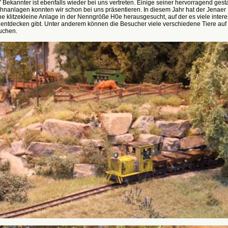
r" Bekannter ist ebenfalls wieder bei uns vertreten. Einige seiner hervorragend gest
hnanlagen konnten wir schon bei uns präsentieren. In diesem Jahr hat der Jenaer
ne klitzekleine Anlage in der Nenngröße H0e herausgesucht, auf der es viele inter
 entdecken gibt. Unter anderem können die Besucher viele verschiedene Tiere auf
uchen.