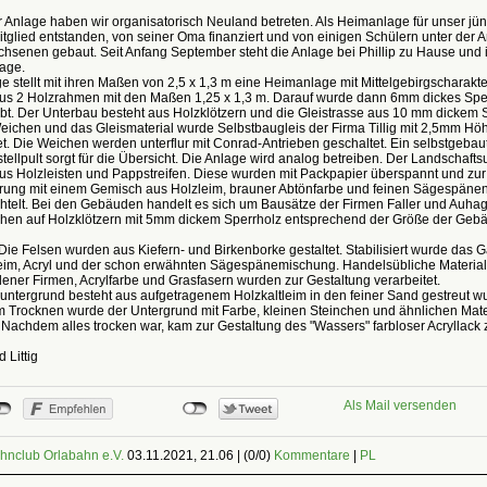
r Anlage haben wir organisatorisch Neuland betreten. Als Heimanlage für unser jü
tglied entstanden, von seiner Oma finanziert und von einigen Schülern unter der A
hsenen gebaut. Seit Anfang September steht die Anlage bei Phillip zu Hause und is
lage.
e stellt mit ihren Maßen von 2,5 x 1,3 m eine Heimanlage mit Mittelgebirgscharakte
aus 2 Holzrahmen mit den Maßen 1,25 x 1,3 m. Darauf wurde dann 6mm dickes Spe
bt. Der Unterbau besteht aus Holzklötzern und die Gleistrasse aus 10 mm dickem S
eichen und das Gleismaterial wurde Selbstbaugleis der Firma Tillig mit 2,5mm Hö
. Die Weichen werden unterflur mit Conrad-Antrieben geschaltet. Ein selbstgebau
stellpult sorgt für die Übersicht. Die Anlage wird analog betreiben. Der Landschaft
us Holzleisten und Pappstreifen. Diese wurden mit Packpapier überspannt und zur
ierung mit einem Gemisch aus Holzleim, brauner Abtönfarbe und feinen Sägespäne
htelt. Bei den Gebäuden handelt es sich um Bausätze der Firmen Faller und Auha
ehen auf Holzklötzern mit 5mm dickem Sperrholz entsprechend der Größe der Geb
ie Felsen wurden aus Kiefern- und Birkenborke gestaltet. Stabilisiert wurde das 
leim, Acryl und der schon erwähnten Sägespänemischung. Handelsübliche Material
ener Firmen, Acrylfarbe und Grasfasern wurden zur Gestaltung verarbeitet.
untergrund besteht aus aufgetragenem Holzkaltleim in den feiner Sand gestreut w
 Trocknen wurde der Untergrund mit Farbe, kleinen Steinchen und ähnlichen Mate
. Nachdem alles trocken war, kam zur Gestaltung des "Wassers" farbloser Acryllack
 Littig
Als Mail versenden
hnclub Orlabahn e.V.
03.11.2021, 21.06
|
(0/0)
Kommentare
|
PL