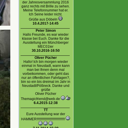
der Jahresversammlung 2016
ganz rechts mit Brille zu sehen.
Meine Telefonnummer hat er.
Ich Seine leider nicht.
Grüße aus Döbeln
10.4.2017-14:45
Peter Simon
Hallo Freunde, es war wieder
klasse bei Euch. Danke für die
Ausstellung ein Münchberger
MEC01ler
30.10.2016-16:50
Oliver Pücher
Hallo! Ich bin morgen wieder
einmal in Neustadt, wann kann
man bei Ihnen denn mal
vorbeikommen, oder geht das
nur an öffentlichen Fahrtagen?,
bin so ein bis dreimal im Jahr in
Neustadt/Pößneck. Danke und
grüße
Oliver Pücher
Themagicfriend@web.de
6.4.2015-12:38
TT
Eure Ausstellung war der
HAMMER!!!!!!!!!!!!!!!!!!!!!!!!!!!!!!!!!