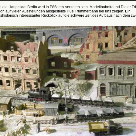
 die Hauptstadt Berlin wird in Pößneck vertreten sein. Modellbahnfreund Dieter Fr
hon auf vielen Ausstelungen ausgestellte H0e Trümmerbahn bei uns zeigen. Ein
shistorisch interessanter Rückblick auf die schwere Zeit des Aufbaus nach dem zw
.