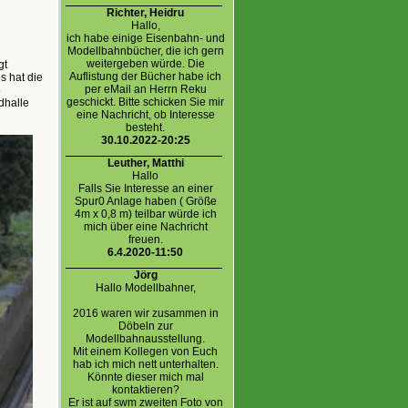
Richter, Heidru
Hallo,
ich habe einige Eisenbahn- und
Modellbahnbücher, die ich gern
weitergeben würde. Die
gt
Auflistung der Bücher habe ich
s hat die
per eMail an Herrn Reku
5
geschickt. Bitte schicken Sie mir
dhalle
eine Nachricht, ob Interesse
besteht.
30.10.2022-20:25
Leuther, Matthi
Hallo
Falls Sie Interesse an einer
Spur0 Anlage haben ( Größe
4m x 0,8 m) teilbar würde ich
mich über eine Nachricht
freuen.
6.4.2020-11:50
Jörg
Hallo Modellbahner,
2016 waren wir zusammen in
Döbeln zur
Modellbahnausstellung.
Mit einem Kollegen von Euch
hab ich mich nett unterhalten.
Könnte dieser mich mal
kontaktieren?
Er ist auf swm zweiten Foto von