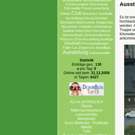
Schotterwerk
Fernsehaufnahmen
Ausst
Corona projekte Sonnenburg
Erikswalde
Presse
Leutenberg
Club
Döbeln
Wurzbach
Shedhalle
Es ist so
Ausstellung
Umzug
Dresden
hochkarä
Eisenbahn
Blankenstein
Anlagenbau
werden. A
Meuselwitz
Orlabahn
Lichtentanne
Truppe u
Saalfeld
Heberndorf
Jena
Messe
Kilomete
Oberlandbahn
Ziehmestalbrücke
ankommen
Pößneck
Erfurt Ausstellung
Ausflüge
Shedhalle
Pressemeldungen
Faller-Car
Ziegenrück
Modellbau
Ausstellung
Gastaussteller
Statistik
Einträge ges.:
130
ø pro Tag:
0
Online seit dem:
31.12.2008
in Tagen:
6427
ALLes allTAEGLICH
Zitante
Mitternachtsspitzen
Lebenslichter
Wortperlen
Susis Wollecke - Postfiliale
Mitwitz
Tirilli