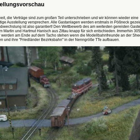
ellungsvorschau
weit, die Verträge sind zum großen Teil unterschrieben und wir können wieder eine
tige Ausstellung versprechen. Alle Gastanlagen werden erstmals in Pößneck gezei
bwechslung ist also garantiert! Den Wettbewerb des am weitesten gereisten Gaste
m Martin und Hartmut Hanisch aus Zittau knapp für sich entschieden. Immerhin 30
r werden am Ende auf dem Tacho stehen wenn die Modellbahnfreunde an der She
 und ihre "Friedländer Bezirksbahn" in der Nenngröße TTe aufbauen.