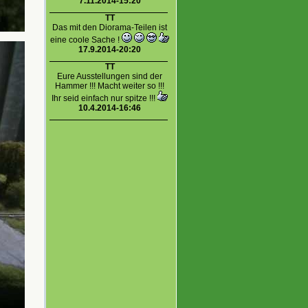
7.11.2014-15:20
TT
Das mit den Diorama-Teilen ist
eine coole Sache !
17.9.2014-20:20
TT
Eure Ausstellungen sind der
Hammer !!! Macht weiter so !!!
Ihr seid einfach nur spitze !!!
10.4.2014-16:46