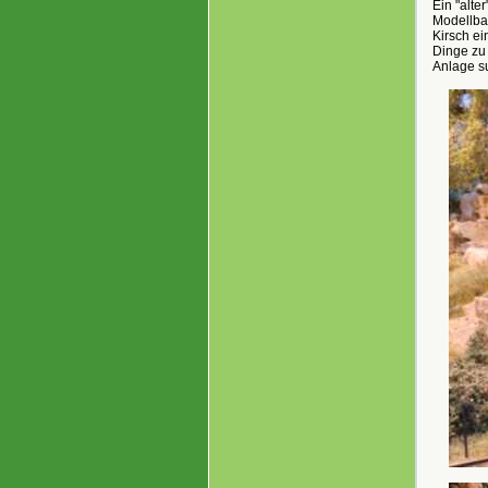
Ein "alte
Modellba
Kirsch ei
Dinge zu
Anlage s