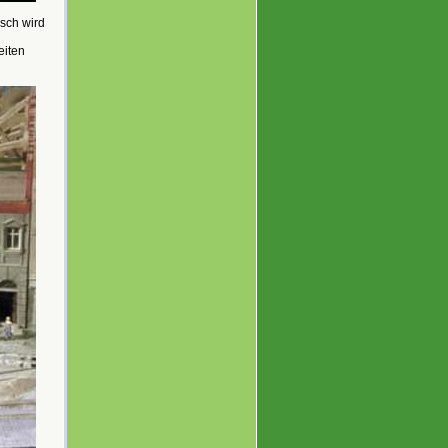
isch wird
eiten