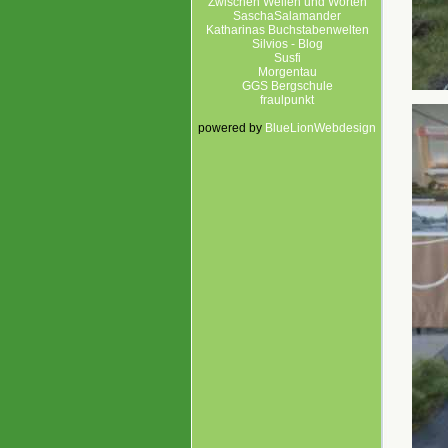
Zwischen Wellen und Worten
SaschaSalamander
Katharinas Buchstabenwelten
Silvios - Blog
Susfi
Morgentau
GGS Bergschule
fraulpunkt
powered by
BlueLionWebdesign