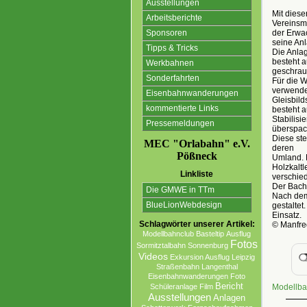
Ausstellungen
Mit diese
Arbeitsberichte
Vereinsmi
der Erwac
Sponsoren
seine An
Tipps & Tricks
Die Anlag
besteht 
Werkbahnen
geschrau
Sonderfahrten
Für die W
verwendet
Eisenbahnwanderungen
Gleisbild
kommentierte Links
besteht a
Stabilis
Pressemeldungen
überspac
Diese st
MEC "Orlabahn" e.V.
deren
Pößneck
Umland. D
Holzkalt
Linkliste
verschied
Der Bach
Die GMWE in TTm
Nach dem
BlueLionWebdesign
gestaltet
Einsatz.
Schlagwörter unserer Artikel:
© Manfred
Modellbahnclub
Basteltip
Ausflug
Fotos
Sormitztalbahn
Sonnenburg
Videos
Exkursion Ausflug Leipzig
Straßenbahn
Langenthal
Eisenbahnwanderungen
Foto
Bericht
Modellba
Schüleranlage
Film
Ausstellungen
Anlagen