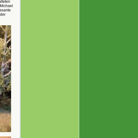
alteten
 Michael
essante
 der