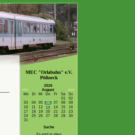
MEC "Orlabahn" e.V.
Pößneck
2026
<<<
August
>>>
Mo
Di
Mi
Do
Fr
Sa
So
01
02
03
04
05
07
08
09
06
10
11
12
14
15
16
13
17
18
19
20
21
22
23
24
25
26
27
28
29
30
31
Suche
Es wird in allen