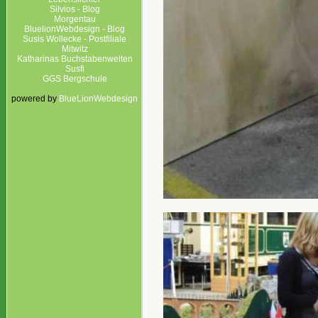
Silvios - Blog
Morgentau
BluelionWebdesign - Blog
Susis Wollecke - Postfiliale
Mitwitz
Katharinas Buchstabenwelten
Susfi
GGS Bergschule
powered by
BlueLionWebdesign