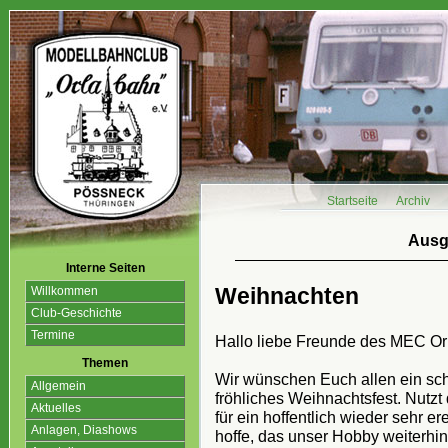
Startseite
Archiv
Ausg
Interne Seiten
Weihnachten
Willkommen
Club-Geschichte
Termine
Hallo liebe Freunde des MEC Or
Themen
Wir wünschen Euch allen ein sch
Allgemein
fröhliches Weihnachtsfest. Nutzt
Aktuelles
für ein hoffentlich wieder sehr e
Anlagen, Diashows
hoffe, das unser Hobby weiterhin