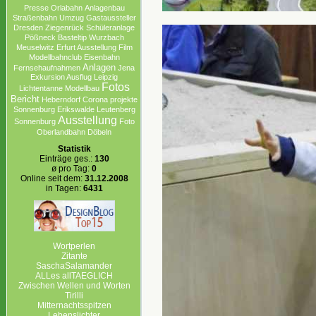
Presse
Orlabahn
Anlagenbau
Straßenbahn
Umzug
Gastaussteller
Dresden
Ziegenrück
Schüleranlage
Pößneck
Basteltip
Wurzbach
Meuselwitz
Erfurt Ausstellung
Film
Modellbahnclub
Eisenbahn
Anlagen
Fernsehaufnahmen
Jena
Exkursion Ausflug Leipzig
Fotos
Lichtentanne
Modellbau
Bericht
Heberndorf
Corona projekte
Sonnenburg Erikswalde
Leutenberg
Ausstellung
Sonnenburg
Foto
Oberlandbahn
Döbeln
Statistik
Einträge ges.:
130
ø pro Tag:
0
Online seit dem:
31.12.2008
in Tagen:
6431
Wortperlen
Zitante
SaschaSalamander
ALLes allTAEGLICH
Zwischen Wellen und Worten
Tirilli
Mitternachtsspitzen
Lebenslichter