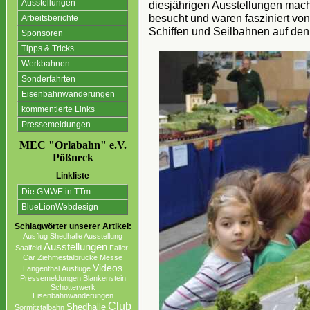
Ausstellungen
diesjährigen Ausstellungen mach
besucht und waren fasziniert vo
Arbeitsberichte
Schiffen und Seilbahnen auf de
Sponsoren
Tipps & Tricks
Werkbahnen
Sonderfahrten
Eisenbahnwanderungen
kommentierte Links
Pressemeldungen
MEC "Orlabahn" e.V.
Pößneck
Linkliste
Die GMWE in TTm
BlueLionWebdesign
Schlagwörter unserer Artikel:
Ausflug
Shedhalle Ausstellung
Ausstellungen
Saalfeld
Faller-
Car
Ziehmestalbrücke
Messe
Videos
Langenthal
Ausflüge
Pressemeldungen
Blankenstein
Schotterwerk
Eisenbahnwanderungen
Club
Shedhalle
Sormitztalbahn