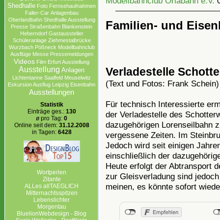
Modellbahnclub Orlabahn e.V.
Shedhalle
Foto
Fernsehaufnahmen
Faller-Car
Anlagenbau
Oberlandbahn
Shedhalle Ausstellung
Familien- und Eise
Presse
Straßenbahn
Blankenstein
Heberndorf
Gastaussteller
Schüleranlage
Ziehmestalbrücke
Wurzbach
Pößneck
Modellbahnclub
Ausflüge
Messe
Pressemeldungen
Videos
Film
Erfurt Ausstellung
Verladestelle Schott
Ausstellung
Anlagen
Lichtentanne
Saalfeld
Meuselwitz
(Text und Fotos: Frank Schein
Exkursion Ausflug Leipzig
Eisenbahn
Ausstellungen
Für technisch Interessierte er
Statistik
Einträge ges.:
130
der Verladestelle des Schotte
ø pro Tag:
0
dazugehörigen Lorenseilbahn zu
Online seit dem:
31.12.2008
in Tagen:
6428
vergessene Zeiten. Im Steinbru
Jedoch wird seit einigen Jahr
einschließlich der dazugehörig
Heute erfolgt der Abtransport 
Wortperlen
zur Gleisverladung sind jedoc
Zitante
meinen, es könnte sofort wieder
ALLes allTAEGLICH
Mitternachtsspitzen
Lebenslichter
Morgentau
BluelionWebdesign - Blog