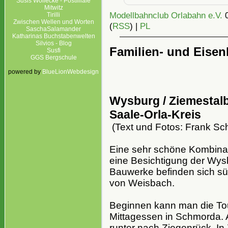
Susis Wollecke - Postfiliale
Mitwitz
Modellbahnclub Orlabahn e.V.
Tirilli
Zwischen Wellen und Worten
(
RSS
) |
PL
SaschaSalamander
Katharinas Buchstabenwelten
Silvios - Blog
Familien- und Eise
Susfi
GGS Bergschule
powered by
BlueLionWebdesign
Wysburg / Ziemestalb
Saale-Orla-Kreis
(Text und Fotos: Frank Sc
Eine sehr schöne Kombinati
eine Besichtigung der Wys
Bauwerke befinden sich sü
von Weisbach.
Beginnen kann man die Tou
Mittagessen in Schmorda.
runter nach Ziegenrück. In