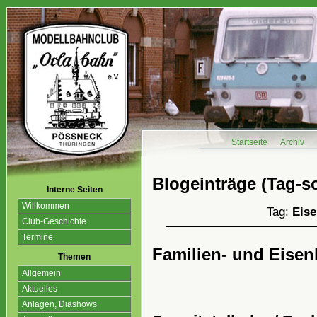
Startseite
Archiv
Blogeinträge (Tag-so
Interne Seiten
Willkommen
Tag:
Eis
Club-Geschichte
Termine
Familien- und Eise
Themen
Allgemein
Aktuelles
Anlagen, Diashows