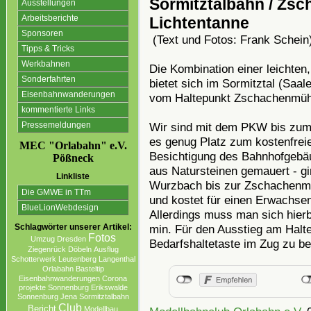
Sormitztalbahn / Zsc
Ausstellungen
Arbeitsberichte
Lichtentanne
Sponsoren
(Text und Fotos: Frank Schein
Tipps & Tricks
Werkbahnen
Die Kombination einer leichte
Sonderfahrten
bietet sich im Sormitztal (Saa
Eisenbahnwanderungen
vom Haltepunkt Zschachenmühl
kommentierte Links
Wir sind mit dem PKW bis zum 
Pressemeldungen
es genug Platz zum kostenfrei
MEC "Orlabahn" e.V.
Besichtigung des Bahnhofgebä
Pößneck
aus Natursteinen gemauert - g
Linkliste
Wurzbach bis zur Zschachenmüh
Die GMWE in TTm
und kostet für einen Erwachsene
BlueLionWebdesign
Allerdings muss man sich hierbe
min. Für den Ausstieg am Halt
Schlagwörter unserer Artikel:
Fotos
Umzug
Dresden
Bedarfshaltetaste im Zug zu bet
Ziegenrück
Döbeln
Ausflug
Schotterwerk
Leutenberg
Langenthal
Orlabahn
Basteltip
Eisenbahnwanderungen
Corona
projekte Sonnenburg Erikswalde
Sonnenburg
Jena
Sormitztalbahn
Club
Bericht
Modellbau