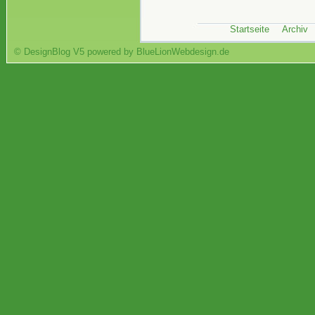
Startseite
Archiv
© DesignBlog V5 powered by BlueLionWebdesign.de