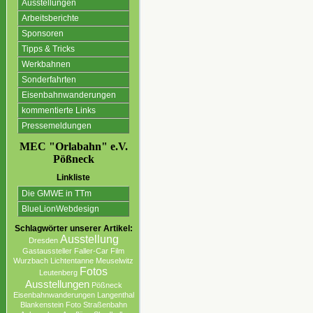
Ausstellungen
Arbeitsberichte
Sponsoren
Tipps & Tricks
Werkbahnen
Sonderfahrten
Eisenbahnwanderungen
kommentierte Links
Pressemeldungen
MEC "Orlabahn" e.V.
Pößneck
Linkliste
Die GMWE in TTm
BlueLionWebdesign
Schlagwörter unserer Artikel:
Ausstellung
Dresden
Gastaussteller
Faller-Car
Film
Wurzbach
Lichtentanne
Meuselwitz
Fotos
Leutenberg
Ausstellungen
Pößneck
Eisenbahnwanderungen
Langenthal
Blankenstein
Foto
Straßenbahn