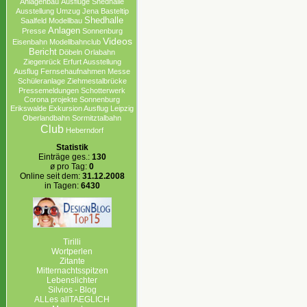
Anlagenbau
Ausflüge
Shedhalle
Ausstellung
Umzug
Jena
Basteltip
Shedhalle
Saalfeld
Modellbau
Anlagen
Presse
Sonnenburg
Videos
Eisenbahn
Modellbahnclub
Bericht
Döbeln
Orlabahn
Ziegenrück
Erfurt Ausstellung
Ausflug
Fernsehaufnahmen
Messe
Schüleranlage
Ziehmestalbrücke
Pressemeldungen
Schotterwerk
Corona projekte Sonnenburg
Erikswalde
Exkursion Ausflug Leipzig
Oberlandbahn
Sormitztalbahn
Club
Heberndorf
Statistik
Einträge ges.:
130
ø pro Tag:
0
Online seit dem:
31.12.2008
in Tagen:
6430
Tirilli
Wortperlen
Zitante
Mitternachtsspitzen
Lebenslichter
Silvios - Blog
ALLes allTAEGLICH