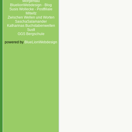
Morgentau
BluelionWebdesign - Blog
Susis Wollecke - Postfiliale
Mitwitz
Zwischen Wellen und Worten
SaschaSalamander
Katharinas Buchstabenwelten
Susfi
GGS Bergschule
powered by
BlueLionWebdesign