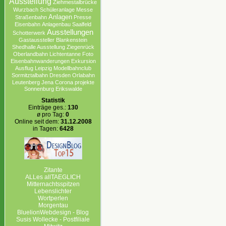
Ausstellung
Ziehmestalbrücke
Wurzbach
Schüleranlage
Messe
Anlagen
Straßenbahn
Presse
Eisenbahn
Anlagenbau
Saalfeld
Ausstellungen
Schotterwerk
Gastaussteller
Blankenstein
Shedhalle Ausstellung
Ziegenrück
Oberlandbahn
Lichtentanne
Foto
Eisenbahnwanderungen
Exkursion
Ausflug Leipzig
Modellbahnclub
Sormitztalbahn
Dresden
Orlabahn
Leutenberg
Jena
Corona projekte
Sonnenburg Erikswalde
Statistik
Einträge ges.:
130
ø pro Tag:
0
Online seit dem:
31.12.2008
in Tagen:
6428
Zitante
ALLes allTAEGLICH
Mitternachtsspitzen
Lebenslichter
Wortperlen
Morgentau
BluelionWebdesign - Blog
Susis Wollecke - Postfiliale