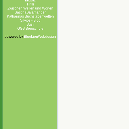
Mitwitz
Tirilli
Zwischen Wellen und Worten
SaschaSalamander
Katharinas Buchstabenwelten
Silvios - Blog
Susfi
GGS Bergschule
powered by
BlueLionWebdesign