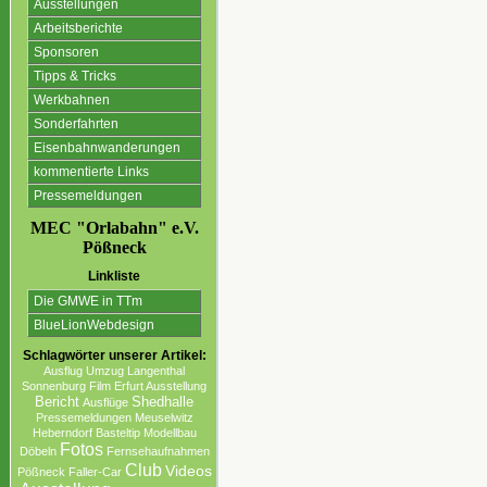
Ausstellungen
Arbeitsberichte
Sponsoren
Tipps & Tricks
Werkbahnen
Sonderfahrten
Eisenbahnwanderungen
kommentierte Links
Pressemeldungen
MEC "Orlabahn" e.V.
Pößneck
Linkliste
Die GMWE in TTm
BlueLionWebdesign
Schlagwörter unserer Artikel:
Ausflug
Umzug
Langenthal
Sonnenburg
Film
Erfurt Ausstellung
Bericht
Shedhalle
Ausflüge
Pressemeldungen
Meuselwitz
Heberndorf
Basteltip
Modellbau
Fotos
Döbeln
Fernsehaufnahmen
Club
Videos
Pößneck
Faller-Car