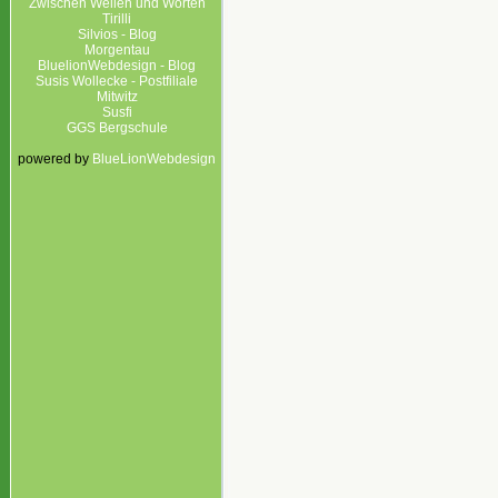
Zwischen Wellen und Worten
Tirilli
Silvios - Blog
Morgentau
BluelionWebdesign - Blog
Susis Wollecke - Postfiliale
Mitwitz
Susfi
GGS Bergschule
powered by
BlueLionWebdesign