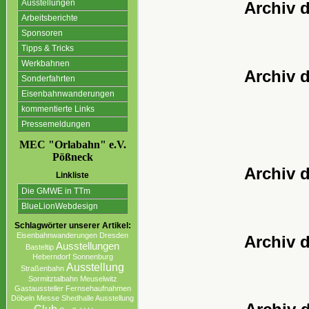
Ausstellungen
Archiv 
Arbeitsberichte
Sponsoren
Tipps & Tricks
Werkbahnen
Archiv 
Sonderfahrten
Eisenbahnwanderungen
kommentierte Links
Pressemeldungen
MEC "Orlabahn" e.V.
Pößneck
Archiv 
Linkliste
Die GMWE in TTm
BlueLionWebdesign
Schlagwörter unserer Artikel:
Eisenbahnwanderungen
Dresden
Archiv 
Ausstellungen
Basteltip
Heberndorf
Sonnenburg
Ausstellung
Straßenbahn
Sormitztalbahn
Meuselwitz
Gastaussteller
Fernsehaufnahmen
Döbeln
Messe
Shedhalle Ausstellung