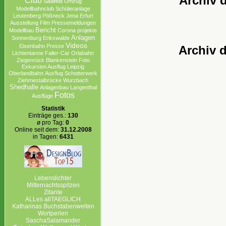
Archiv 
Club
Saalfeld
Umzug
Modellbahnclub
Schüleranlage
Leutenberg
Pößneck
Jena
Erfurt
Ausstellung
Film
Pressemeldungen
Bericht
Modellbau
Corona projekte
Anlagen
Sonnenburg Erikswalde
Videos
Eisenbahn
Presse
Archiv 
Lichtentanne
Faller-Car
Orlabahn
Ziegenrück
Blankenstein
Foto
Exkursion Ausflug Leipzig
Oberlandbahn
Ausflug
Schotterwerk
Ziehmestalbrücke
Wurzbach
Shedhalle
Anlagenbau
Langenthal
Fotos
Ausflüge
Statistik
Einträge ges.:
130
ø pro Tag:
0
Online seit dem:
31.12.2008
in Tagen:
6431
Lebenslichter
Mitternachtsspitzen
Zitante
ALLes allTAEGLICH
Katharinas Buchstabenwelten
Wortperlen
SaschaSalamander