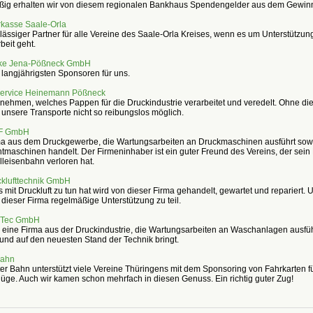
ig erhalten wir von diesem regionalen Bankhaus Spendengelder aus dem Gewin
rkasse Saale-Orla
lässiger Partner für alle Vereine des Saale-Orla Kreises, wenn es um Unterstützun
beit geht.
rke Jena-Pößneck GmbH
 langjährigsten Sponsoren für uns.
ervice Heinemann Pößneck
nehmen, welches Pappen für die Druckindustrie verarbeitet und veredelt. Ohne di
 unsere Transporte nicht so reibungslos möglich.
F GmbH
ma aus dem Druckgewerbe, die Wartungsarbeiten an Druckmaschinen ausführt sowi
maschinen handelt. Der Firmeninhaber ist ein guter Freund des Vereins, der sein
leisenbahn verloren hat.
cklufttechnik GmbH
s mit Druckluft zu tun hat wird von dieser Firma gehandelt, gewartet und repariert. 
dieser Firma regelmäßige Unterstützung zu teil.
nTec GmbH
 eine Firma aus der Druckindustrie, die Wartungsarbeiten an Waschanlagen ausfüh
 und auf den neuesten Stand der Technik bringt.
Bahn
ter Bahn unterstützt viele Vereine Thüringens mit dem Sponsoring von Fahrkarten f
üge. Auch wir kamen schon mehrfach in diesen Genuss. Ein richtig guter Zug!