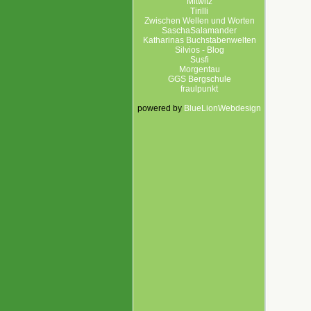
Mitwitz
Tirilli
Zwischen Wellen und Worten
SaschaSalamander
Katharinas Buchstabenwelten
Silvios - Blog
Susfi
Morgentau
GGS Bergschule
fraulpunkt
powered by
BlueLionWebdesign