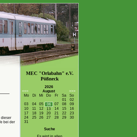
MEC "Orlabahn" e.V.
Pößneck
2026
<<<
August
>>>
Mo
Di
Mi
Do
Fr
Sa
So
01
02
03
04
05
07
08
09
06
10
11
12
14
15
16
13
17
18
19
20
21
22
23
24
25
26
27
28
29
30
 dieser
31
e bei der
Suche
Es wird in allen