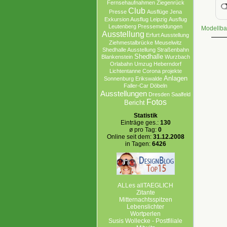
Fernsehaufnahmen
Ziegenrück
Club
Presse
Ausflüge
Jena
Exkursion Ausflug Leipzig
Ausflug
Leutenberg
Pressemeldungen
Modellba
Ausstellung
Erfurt Ausstellung
Ziehmestalbrücke
Meuselwitz
Shedhalle Ausstellung
Straßenbahn
Shedhalle
Blankenstein
Wurzbach
Orlabahn
Umzug
Heberndorf
Lichtentanne
Corona projekte
Anlagen
Sonnenburg Erikswalde
Faller-Car
Döbeln
Ausstellungen
Dresden
Saalfeld
Fotos
Bericht
Statistik
Einträge ges.:
130
ø pro Tag:
0
Online seit dem:
31.12.2008
in Tagen:
6426
ALLes allTAEGLICH
Zitante
Mitternachtsspitzen
Lebenslichter
Wortperlen
Susis Wollecke - Postfiliale