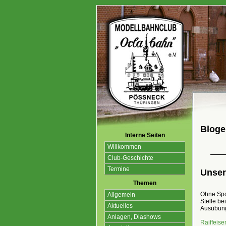
Bloge
Interne Seiten
Willkommen
Club-Geschichte
Termine
Unser
Themen
Ohne Spon
Allgemein
Stelle be
Aktuelles
Ausübung
Anlagen, Diashows
Raiffeis