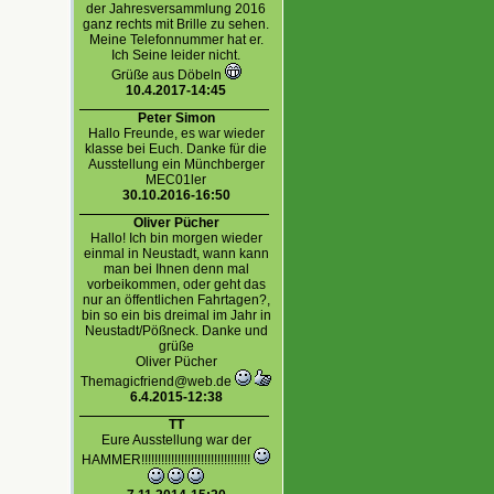
der Jahresversammlung 2016
ganz rechts mit Brille zu sehen.
Meine Telefonnummer hat er.
Ich Seine leider nicht.
Grüße aus Döbeln
10.4.2017-14:45
Peter Simon
Hallo Freunde, es war wieder
klasse bei Euch. Danke für die
Ausstellung ein Münchberger
MEC01ler
30.10.2016-16:50
Oliver Pücher
Hallo! Ich bin morgen wieder
einmal in Neustadt, wann kann
man bei Ihnen denn mal
vorbeikommen, oder geht das
nur an öffentlichen Fahrtagen?,
bin so ein bis dreimal im Jahr in
Neustadt/Pößneck. Danke und
grüße
Oliver Pücher
Themagicfriend@web.de
6.4.2015-12:38
TT
Eure Ausstellung war der
HAMMER!!!!!!!!!!!!!!!!!!!!!!!!!!!!!!!!!