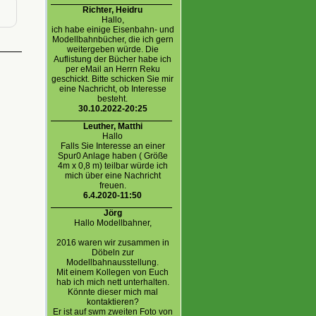
Richter, Heidru
Hallo,
ich habe einige Eisenbahn- und
Modellbahnbücher, die ich gern
weitergeben würde. Die
Auflistung der Bücher habe ich
per eMail an Herrn Reku
geschickt. Bitte schicken Sie mir
eine Nachricht, ob Interesse
besteht.
30.10.2022-20:25
Leuther, Matthi
Hallo
Falls Sie Interesse an einer
Spur0 Anlage haben ( Größe
4m x 0,8 m) teilbar würde ich
mich über eine Nachricht
freuen.
6.4.2020-11:50
Jörg
Hallo Modellbahner,
2016 waren wir zusammen in
Döbeln zur
Modellbahnausstellung.
Mit einem Kollegen von Euch
hab ich mich nett unterhalten.
Könnte dieser mich mal
kontaktieren?
Er ist auf swm zweiten Foto von