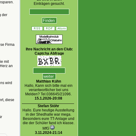
nsparen.
Einträgen gesucht.
g der
ese Firma
Ihre Nachricht an den Club:
Captcha Abfrage
e mit
 Herz an
Matthias Kühn
Uns wird
Hallo, Kann sich bitte mal ein
verantwortlicher bei uns
Melden? Tel.036645/21096.
15.1.2026-20:08
rt, diese
Stefan Stöhr
Hallo. Eure heutige Ausstellung
in der Shedhalle war mega.
ür
Besonders eure TT-Anlage und
die der Schüler fand ich klasse.
MfG
3.11.2024-21:14