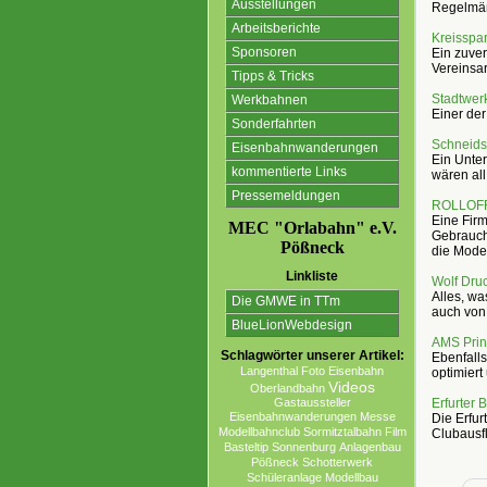
Ausstellungen
Regelmäß
Arbeitsberichte
Kreisspa
Sponsoren
Ein zuver
Vereinsar
Tipps & Tricks
Stadtwe
Werkbahnen
Einer der
Sonderfahrten
Schneids
Eisenbahnwanderungen
Ein Unter
kommentierte Links
wären all
Pressemeldungen
ROLLOF
Eine Fir
MEC "Orlabahn" e.V.
Gebraucht
Pößneck
die Model
Linkliste
Wolf Dru
Alles, wa
Die GMWE in TTm
auch von 
BlueLionWebdesign
AMS Pri
Schlagwörter unserer Artikel:
Ebenfalls
Langenthal
Foto
Eisenbahn
optimiert
Videos
Oberlandbahn
Erfurter 
Gastaussteller
Eisenbahnwanderungen
Messe
Die Erfur
Modellbahnclub
Sormitztalbahn
Film
Clubausfl
Basteltip
Sonnenburg
Anlagenbau
Pößneck
Schotterwerk
Schüleranlage
Modellbau