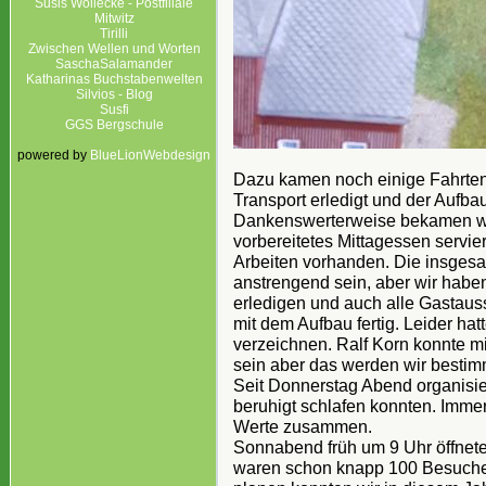
Susis Wollecke - Postfiliale
Mitwitz
Tirilli
Zwischen Wellen und Worten
SaschaSalamander
Katharinas Buchstabenwelten
Silvios - Blog
Susfi
GGS Bergschule
powered by
BlueLionWebdesign
Dazu kamen noch einige Fahrten
Transport erledigt und der Aufba
Dankenswerterweise bekamen wir
vorbereitetes Mittagessen servier
Arbeiten vorhanden. Die insgesa
anstrengend sein, aber wir haben
erledigen und auch alle Gastaus
mit dem Aufbau fertig. Leider ha
verzeichnen. Ralf Korn konnte mi
sein aber das werden wir bestim
Seit Donnerstag Abend organisie
beruhigt schlafen konnten. Imme
Werte zusammen.
Sonnabend früh um 9 Uhr öffnete
waren schon knapp 100 Besucher 