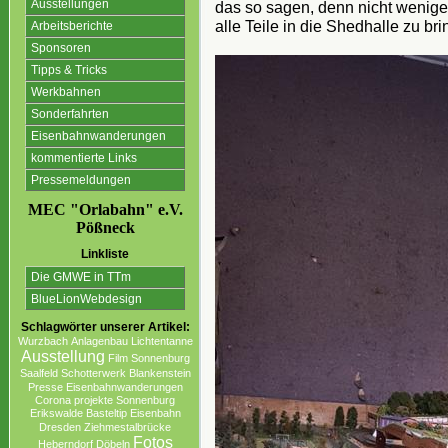
Ausstellungen
das so sagen, denn nicht wenig
alle Teile in die Shedhalle zu bri
Arbeitsberichte
Sponsoren
Tipps & Tricks
Werkbahnen
Sonderfahrten
Eisenbahnwanderungen
kommentierte Links
Pressemeldungen
MEC "Orlabahn" e.V.
Pößneck
Linkliste
Die GMWE in TTm
BlueLionWebdesign
Schlagwörter unserer Artikel:
Wurzbach
Anlagenbau
Lichtentanne
Ausstellung
Film
Sonnenburg
Saalfeld
Schotterwerk
Blankenstein
Presse
Eisenbahnwanderungen
Corona projekte Sonnenburg
Erikswalde
Basteltip
Eisenbahn
Dresden
Ziehmestalbrücke
Fotos
Heberndorf
Döbeln