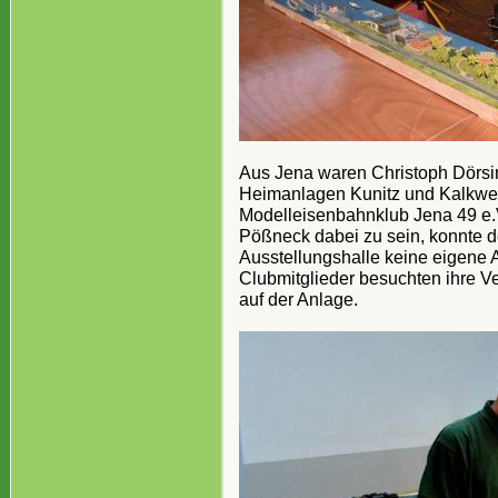
Aus Jena waren Christoph Dörsin
Heimanlagen Kunitz und Kalkwerk
Modelleisenbahnklub Jena 49 e.V
Pößneck dabei zu sein, konnte d
Ausstellungshalle keine eigene A
Clubmitglieder besuchten ihre V
auf der Anlage.