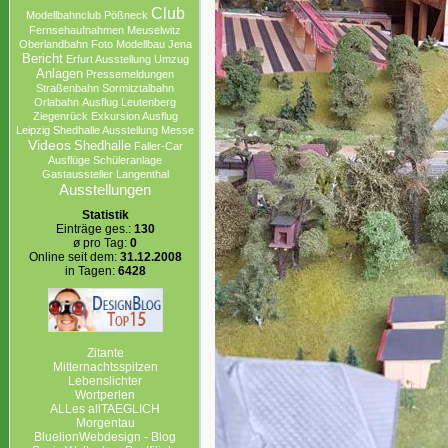
Club
Modellbahnclub
Pößneck
Fernsehaufnahmen
Meuselwitz
Oberlandbahn
Foto
Modellbau
Jena
Bericht
Erfurt Ausstellung
Umzug
Anlagen
Pressemeldungen
Straßenbahn
Sormitztalbahn
Orlabahn
Ausflug
Leutenberg
Ziegenrück
Exkursion Ausflug
Leipzig
Shedhalle Ausstellung
Messe
Videos
Shedhalle
Faller-Car
Ausflüge
Schüleranlage
Gastaussteller
Langenthal
Ausstellungen
Statistik
Einträge ges.:
130
ø pro Tag:
0
Online seit dem:
31.12.2008
in Tagen:
6428
Zitante
Mitternachtsspitzen
Lebenslichter
Wortperlen
ALLes allTAEGLICH
Morgentau
BluelionWebdesign - Blog