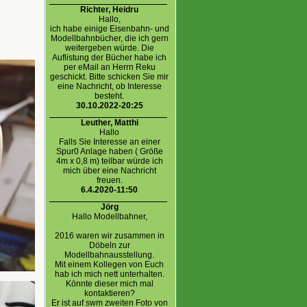
Richter, Heidru
Hallo,
ich habe einige Eisenbahn- und
Modellbahnbücher, die ich gern
weitergeben würde. Die
Auflistung der Bücher habe ich
per eMail an Herrn Reku
geschickt. Bitte schicken Sie mir
eine Nachricht, ob Interesse
besteht.
30.10.2022-20:25
Leuther, Matthi
Hallo
Falls Sie Interesse an einer
Spur0 Anlage haben ( Größe
4m x 0,8 m) teilbar würde ich
mich über eine Nachricht
freuen.
6.4.2020-11:50
Jörg
Hallo Modellbahner,
2016 waren wir zusammen in
Döbeln zur
Modellbahnausstellung.
Mit einem Kollegen von Euch
hab ich mich nett unterhalten.
Könnte dieser mich mal
kontaktieren?
Er ist auf swm zweiten Foto von