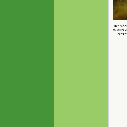
Hier möc
Moduls zu
aussehen