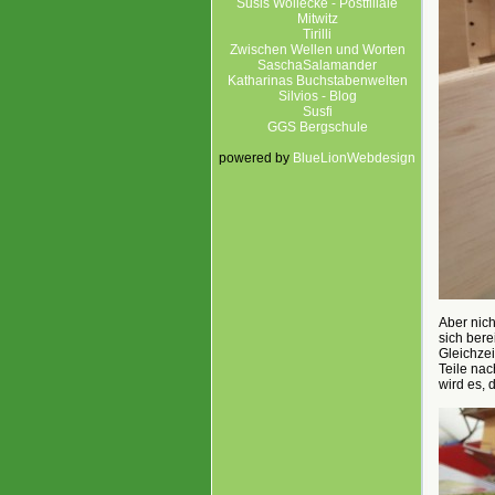
Susis Wollecke - Postfiliale
Mitwitz
Tirilli
Zwischen Wellen und Worten
SaschaSalamander
Katharinas Buchstabenwelten
Silvios - Blog
Susfi
GGS Bergschule
powered by
BlueLionWebdesign
Aber nich
sich bere
Gleichzei
Teile na
wird es,