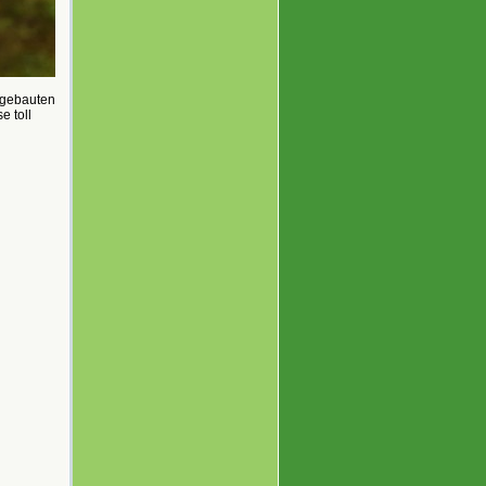
 gebauten
e toll