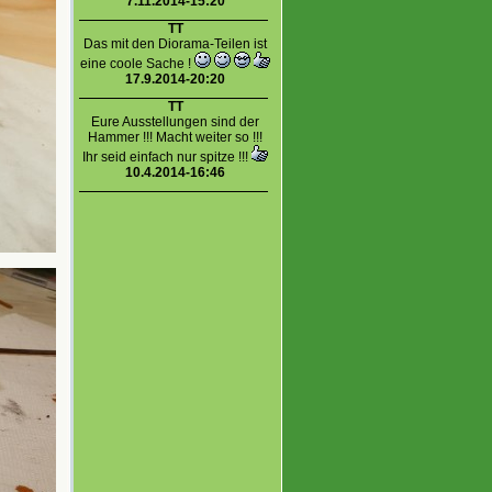
7.11.2014-15:20
TT
Das mit den Diorama-Teilen ist
eine coole Sache !
17.9.2014-20:20
TT
Eure Ausstellungen sind der
Hammer !!! Macht weiter so !!!
Ihr seid einfach nur spitze !!!
10.4.2014-16:46