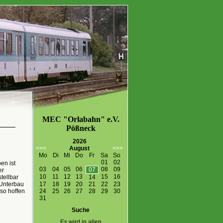
MEC "Orlabahn" e.V.
Pößneck
2026
<<<
August
>>>
Mo
Di
Mi
Do
Fr
Sa
So
01
02
en ist
03
04
05
06
08
09
07
er
10
11
12
13
15
16
14
tellbar
17
18
19
20
21
22
23
 Unterbau
24
25
26
27
28
29
30
so hoffen
31
Suche
Es wird in allen