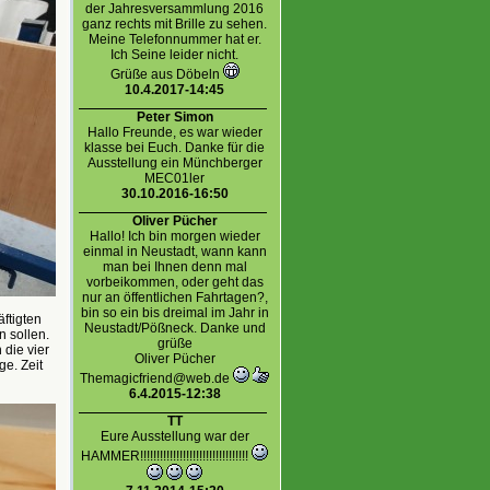
der Jahresversammlung 2016
ganz rechts mit Brille zu sehen.
Meine Telefonnummer hat er.
Ich Seine leider nicht.
Grüße aus Döbeln
10.4.2017-14:45
Peter Simon
Hallo Freunde, es war wieder
klasse bei Euch. Danke für die
Ausstellung ein Münchberger
MEC01ler
30.10.2016-16:50
Oliver Pücher
Hallo! Ich bin morgen wieder
einmal in Neustadt, wann kann
man bei Ihnen denn mal
vorbeikommen, oder geht das
nur an öffentlichen Fahrtagen?,
bin so ein bis dreimal im Jahr in
ftigten
Neustadt/Pößneck. Danke und
n sollen.
grüße
 die vier
Oliver Pücher
e. Zeit
Themagicfriend@web.de
6.4.2015-12:38
TT
Eure Ausstellung war der
HAMMER!!!!!!!!!!!!!!!!!!!!!!!!!!!!!!!!!