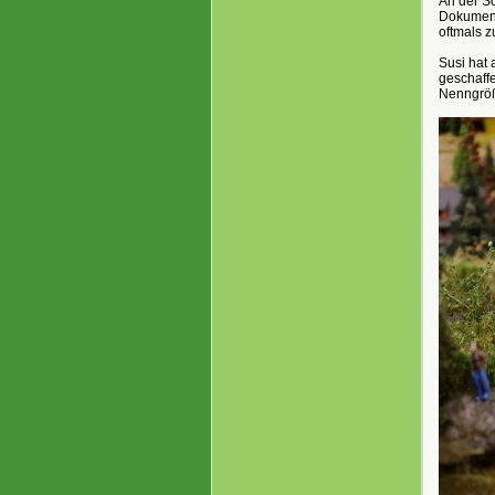
An der S
Dokumenta
oftmals z
Susi hat 
geschaffe
Nenngröß