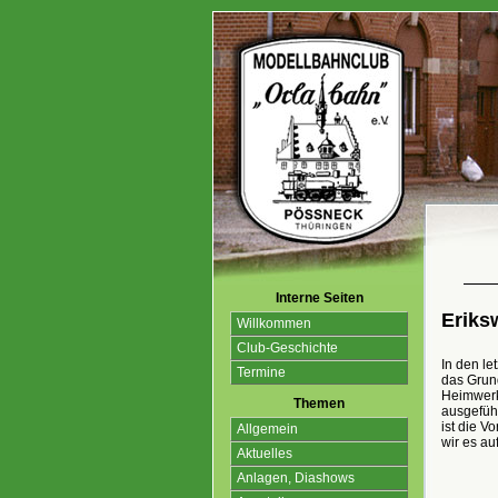
Interne Seiten
Eriks
Willkommen
Club-Geschichte
In den l
Termine
das Grund
Heimwerks
Themen
ausgefüh
ist die V
Allgemein
wir es auf
Aktuelles
Anlagen, Diashows