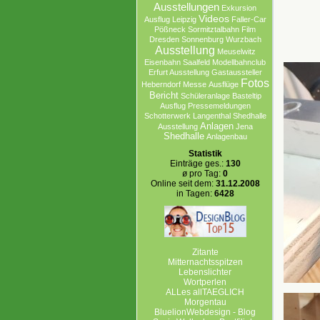
Ausstellungen
Exkursion
Videos
Ausflug Leipzig
Faller-Car
Pößneck
Sormitztalbahn
Film
Dresden
Sonnenburg
Wurzbach
Ausstellung
Meuselwitz
Eisenbahn
Saalfeld
Modellbahnclub
Erfurt Ausstellung
Gastaussteller
Fotos
Heberndorf
Messe
Ausflüge
Bericht
Schüleranlage
Basteltip
Ausflug
Pressemeldungen
Schotterwerk
Langenthal
Shedhalle
Anlagen
Ausstellung
Jena
Shedhalle
Anlagenbau
Statistik
Einträge ges.:
130
ø pro Tag:
0
Online seit dem:
31.12.2008
in Tagen:
6428
Zitante
Mitternachtsspitzen
Lebenslichter
Wortperlen
ALLes allTAEGLICH
Morgentau
BluelionWebdesign - Blog