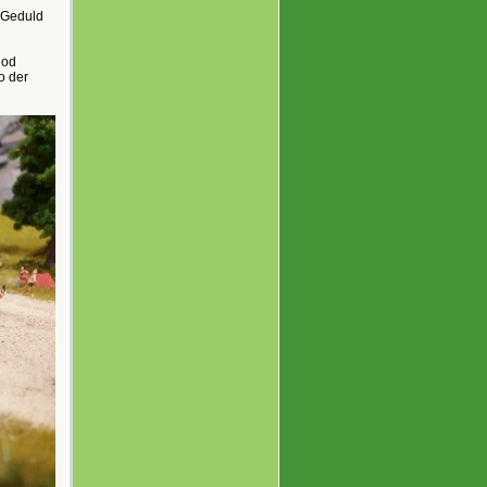
e Geduld
nod
o der