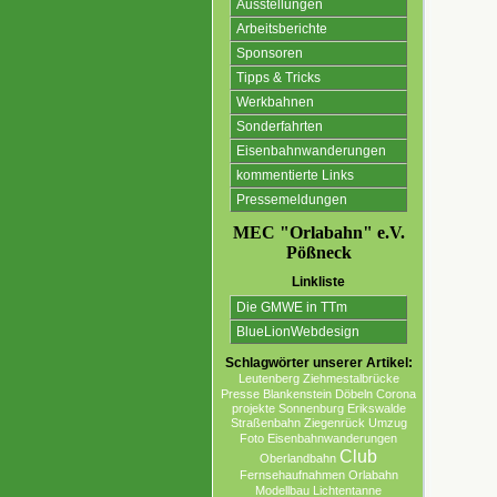
Ausstellungen
Arbeitsberichte
Sponsoren
Tipps & Tricks
Werkbahnen
Sonderfahrten
Eisenbahnwanderungen
kommentierte Links
Pressemeldungen
MEC "Orlabahn" e.V.
Pößneck
Linkliste
Die GMWE in TTm
BlueLionWebdesign
Schlagwörter unserer Artikel:
Leutenberg
Ziehmestalbrücke
Presse
Blankenstein
Döbeln
Corona
projekte Sonnenburg Erikswalde
Straßenbahn
Ziegenrück
Umzug
Foto
Eisenbahnwanderungen
Club
Oberlandbahn
Fernsehaufnahmen
Orlabahn
Modellbau
Lichtentanne