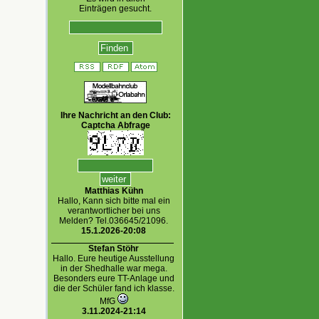
Einträgen gesucht.
Ihre Nachricht an den Club:
Captcha Abfrage
Matthias Kühn
Hallo, Kann sich bitte mal ein
verantwortlicher bei uns
Melden? Tel.036645/21096.
15.1.2026-20:08
Stefan Stöhr
Hallo. Eure heutige Ausstellung
in der Shedhalle war mega.
Besonders eure TT-Anlage und
die der Schüler fand ich klasse.
MfG
3.11.2024-21:14