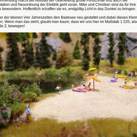
onnenburg macht der Ausbau der Oberleitung große Fortschritte und auch die
tion und Neuordnung der Elektrik geht voran. Mike und Christian sind da für ihr
u bewundern. Hoffentlich schaffen sie es, endgültig Licht in das Dunkel zu bringen.
an der kleinen Vier Jahreszeiten den Badesee neu gestaltet und dabei dieses Klei
n. Wenn man das sieht, glaubt man kaum, dass wir uns hier im Maßstab 1:220, als
e Z, bewegen!