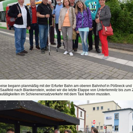
eise begann planmäßig mit der Erfurter Bahn am oberen Bahnhof in Pößneck und 
Saalfeld nach Blankenstein, wobei wir die letzte Etappe von Unterlemnitz bis zum Z
utätigkeiten im Schienenersatzverkehr mit dem Taxi fahren mussten.