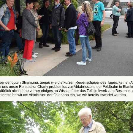
aber der guten Stimmung, genau wie die kurzen Regenschauer des Tages, keinen A
 uns unser Reiseleiter Charly problemlos zur Abfahrtsstelle der Feldbahn in Blank
atürlich nicht ohne vorher einiges an Wissen über das Zellstoffwerk zum Besten zu
miert trafen wir am Abfahrtsort der Feldbahn ein, wo wir bereits erwartet wurden.