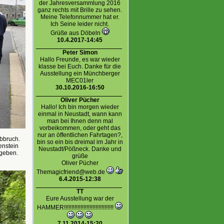
der Jahresversammlung 2016
ganz rechts mit Brille zu sehen.
Meine Telefonnummer hat er.
Ich Seine leider nicht.
Grüße aus Döbeln
10.4.2017-14:45
Peter Simon
Hallo Freunde, es war wieder
klasse bei Euch. Danke für die
Ausstellung ein Münchberger
MEC01ler
30.10.2016-16:50
Oliver Pücher
Hallo! Ich bin morgen wieder
einmal in Neustadt, wann kann
man bei Ihnen denn mal
vorbeikommen, oder geht das
nur an öffentlichen Fahrtagen?,
bbruch.
bin so ein bis dreimal im Jahr in
enstein
Neustadt/Pößneck. Danke und
 geben.
grüße
Oliver Pücher
Themagicfriend@web.de
6.4.2015-12:38
TT
Eure Ausstellung war der
HAMMER!!!!!!!!!!!!!!!!!!!!!!!!!!!!!!!!!
7.11.2014-15:20