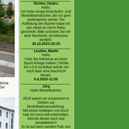
Richter, Heidru
Hallo,
ich habe einige Eisenbahn- und
Modellbahnbücher, die ich gern
weitergeben würde. Die
Auflistung der Bücher habe ich
per eMail an Herrn Reku
geschickt. Bitte schicken Sie mir
eine Nachricht, ob Interesse
besteht.
30.10.2022-20:25
Leuther, Matthi
Hallo
Falls Sie Interesse an einer
Spur0 Anlage haben ( Größe
4m x 0,8 m) teilbar würde ich
mich über eine Nachricht
freuen.
6.4.2020-11:50
führte
Jörg
iel
Hallo Modellbahner,
2016 waren wir zusammen in
Döbeln zur
Modellbahnausstellung.
Mit einem Kollegen von Euch
hab ich mich nett unterhalten.
Könnte dieser mich mal
kontaktieren?
Er ist auf swm zweiten Foto von