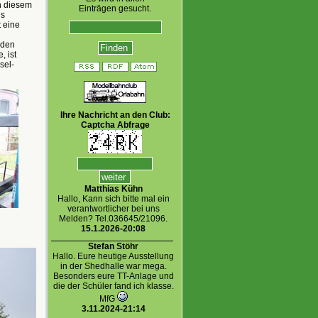
n diesem
Einträgen gesucht.
ns
t eine
 den
, ist
sel-
Ihre Nachricht an den Club:
Captcha Abfrage
Matthias Kühn
Hallo, Kann sich bitte mal ein
verantwortlicher bei uns
Melden? Tel.036645/21096.
15.1.2026-20:08
Stefan Stöhr
Hallo. Eure heutige Ausstellung
in der Shedhalle war mega.
Besonders eure TT-Anlage und
die der Schüler fand ich klasse.
MfG
3.11.2024-21:14