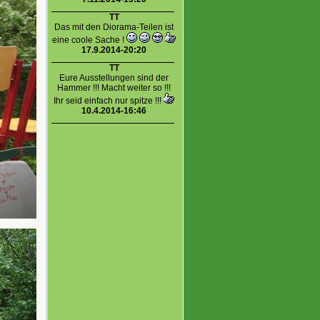
TT
Das mit den Diorama-Teilen ist
eine coole Sache !
17.9.2014-20:20
TT
Eure Ausstellungen sind der
Hammer !!! Macht weiter so !!!
Ihr seid einfach nur spitze !!!
10.4.2014-16:46