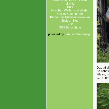
Susis Wollecke - Postfiliale
Mitwitz
Tirilli
Zwischen Wellen und Worten
SaschaSalamander
Katharinas Buchstabenwelten
Silvios - Blog
Susfi
GGS Bergschule
powered by
BlueLionWebdesign
Das tat 
So konnte
führen, n
Gut infor