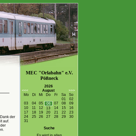
MEC "Orlabahn" e.V.
Pößneck
2026
<<<
August
>>>
Mo
Di
Mi
Do
Fr
Sa
So
01
02
03
04
05
07
08
09
06
10
11
12
14
15
16
13
17
18
19
20
21
22
23
24
25
26
27
28
29
30
 Dank der
31
t auf.
 der
Suche
en.
Es wird in allen