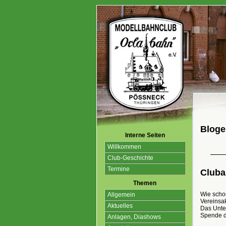
Blogei
Interne Seiten
Willkommen
Club-Geschichte
Termine
Cluba
Themen
Wie schon
Allgemein
Vereinsak
Aktuelles
Das Unter
Spende de
Anlagen, Diashows