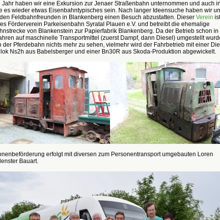
en Jahr haben wir eine Exkursion zur Jenaer Straßenbahn unternommen und auch i
lte es wieder etwas Eisenbahntypisches sein. Nach langer Ideensuche haben wir u
, den Feldbahnfreunden in Blankenberg einen Besuch abzustatten. Dieser
Verein
is
es Förderverein Parkeisenbahn Syratal Plauen e.V. und betreibt die ehemalige
nstrecke von Blankenstein zur Papierfabrik Blankenberg. Da der Betrieb schon in
hren auf maschinelle Transportmittel (zuerst Dampf, dann Diesel) umgestellt wurde
 der Pferdebahn nichts mehr zu sehen, vielmehr wird der Fahrbetrieb mit einer Die
lok Ns2h aus Babelsberger und einer Bn30R aus Skoda-Produktion abgewickelt.
onenbeförderung erfolgt mit diversen zum Personentransport umgebauten Loren
enster Bauart.