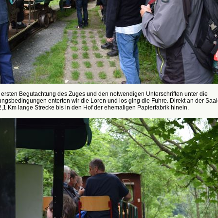
 ersten Begutachtung des Zuges und den notwendigen Unterschriften unter die
ngsbedingungen enterten wir die Loren und los ging die Fuhre. Direkt an der Saal
 2,1 Km lange Strecke bis in den Hof der ehemaligen Papierfabrik hinein.