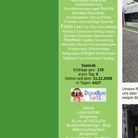
Ausstellung
Langenthal
Ziehmestalbrücke
Bericht
Eisenbahnwanderungen
Modellbau
Meuselwitz
Sormitztalbahn
Umzug
Döbeln
Orlabahn
Jena
Ausflüge
Basteltip
Fotos
Faller-Car
Erfurt Ausstellung
Pößneck
Exkursion Ausflug Leipzig
Dresden
Eisenbahn
Blankenstein
Shedhalle
Saalfeld
Sonnenburg
Wurzbach
Messe
Pressemeldungen
Schotterwerk
Schüleranlage
Anlagen
Anlagenbau
Straßenbahn
Videos
Foto
Heberndorf
Ausflug
Statistik
Einträge ges.:
130
ø pro Tag:
0
Online seit dem:
31.12.2008
in Tagen:
6427
Unsere R
uns über 
wegen Ba
Zitante
Lebenslichter
Morgentau
ALLes allTAEGLICH
BluelionWebdesign - Blog
Mitternachtsspitzen
Wortperlen