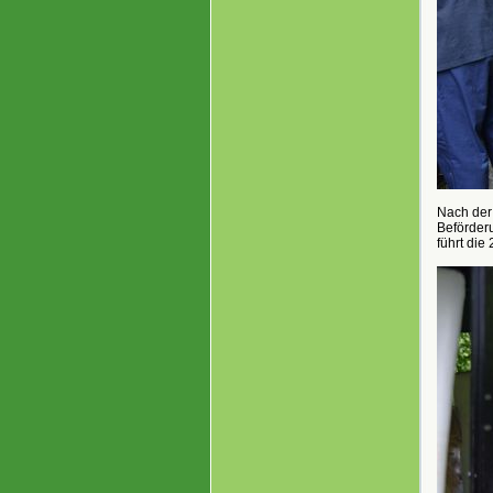
Nach der
Beförderu
führt die