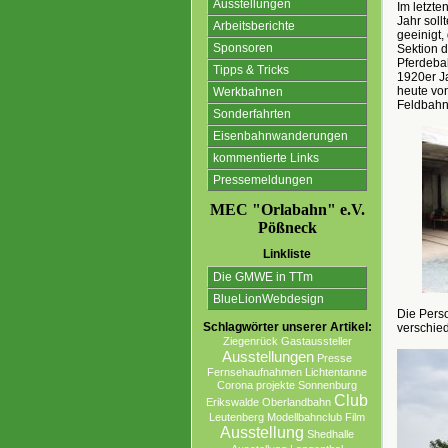
Ausstellungen
Im letzt
Jahr sol
Arbeitsberichte
geeinigt
Sponsoren
Sektion d
Pferdebah
Tipps & Tricks
1920er Ja
heute von
Werkbahnen
Feldbahn
Sonderfahrten
Eisenbahnwanderungen
kommentierte Links
Pressemeldungen
MEC "Orlabahn" e.V.
Pößneck
Linkliste
Die GMWE in TTm
BlueLionWebdesign
Die Pers
Schlagwörter unserer Artikel:
verschied
Ziegenrück
Gastaussteller
Ausstellungen
Presse
Fernsehaufnahmen
Lichtentanne
Corona projekte Sonnenburg
Club
Erikswalde
Oberlandbahn
Leutenberg
Modellbahnclub
Film
Ausstellung
Shedhalle