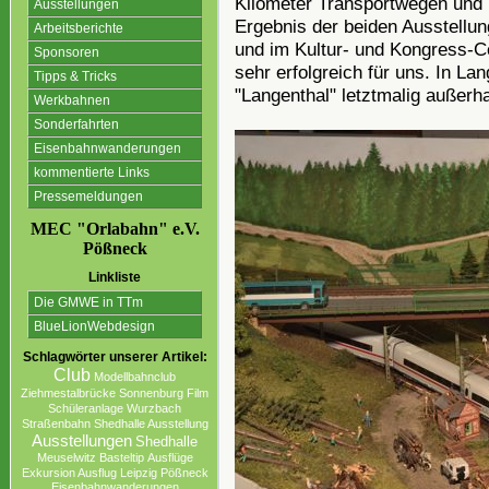
Kilometer Transportwegen und 
Ausstellungen
Ergebnis der beiden Ausstell
Arbeitsberichte
und im Kultur- und Kongress-C
Sponsoren
sehr erfolgreich für uns. In L
Tipps & Tricks
"Langenthal" letztmalig außerh
Werkbahnen
Sonderfahrten
Eisenbahnwanderungen
kommentierte Links
Pressemeldungen
MEC "Orlabahn" e.V.
Pößneck
Linkliste
Die GMWE in TTm
BlueLionWebdesign
Schlagwörter unserer Artikel:
Club
Modellbahnclub
Ziehmestalbrücke
Sonnenburg
Film
Schüleranlage
Wurzbach
Straßenbahn
Shedhalle Ausstellung
Ausstellungen
Shedhalle
Meuselwitz
Basteltip
Ausflüge
Exkursion Ausflug Leipzig
Pößneck
Eisenbahnwanderungen