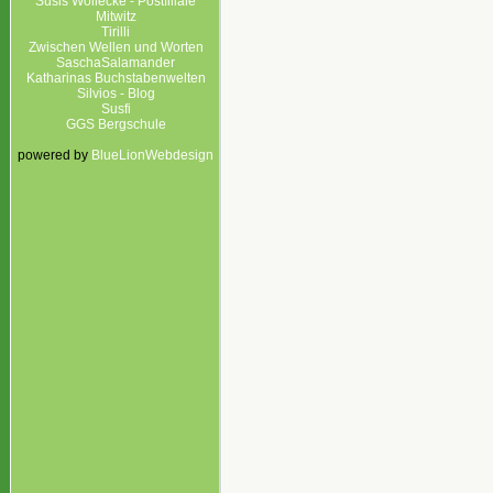
Susis Wollecke - Postfiliale
Mitwitz
Tirilli
Zwischen Wellen und Worten
SaschaSalamander
Katharinas Buchstabenwelten
Silvios - Blog
Susfi
GGS Bergschule
powered by
BlueLionWebdesign