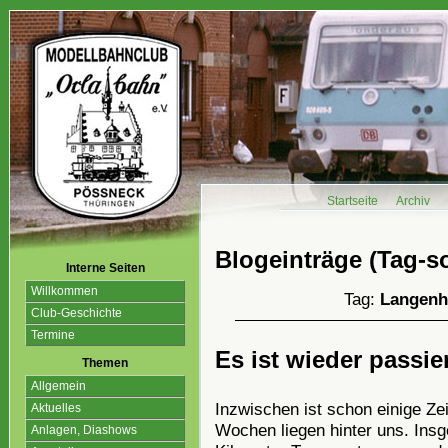
Startseite
Archiv
Blogeinträge (Tag-so
Interne Seiten
Willkommen
Tag:
Langenh
Club-Geschichte
Termine
Es ist wieder passie
Themen
Allgemein
Inzwischen ist schon einige Ze
Aktuelles
Wochen liegen hinter uns. Ins
Anlagen, Diashows