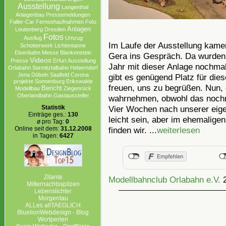
Ausstellung
Langenthal
Anlagenbau
Pressemeldungen
Faller-Car
Fernsehaufnahmen
Foto
Anlagen
Leutenberg
Dresden
Fotos
Ausflug
Umzug
Im Laufe der Ausstellung kam
Schotterwerk
Lichtentanne
Eisenbahn
Messe
Blankenstein
Gera ins Gespräch. Da wurden w
Videos
Presse
Erfurt Ausstellung
Jahr mit dieser Anlage nochma
Orlabahn
Sormitztalbahn
Heberndorf
Jena
Döbeln
Saalfeld
Corona
gibt es genügend Platz für die
projekte Sonnenburg Erikswalde
freuen, uns zu begrüßen. Nun, 
Bericht
Modellbau
Ziegenrück
Oberlandbahn
Gastaussteller
wahrnehmen, obwohl das noch
Vier Wochen nach unserer eige
Statistik
Einträge ges.:
130
leicht sein, aber im ehemaligen
ø pro Tag:
0
finden wir. ...
weiterlesen
Online seit dem:
31.12.2008
in Tagen:
6427
Zitante
Modellbahnclub Orlabahn e.V.
Mitternachtsspitzen
Lebenslichter
Morgentau
ALLes allTAEGLICH
BluelionWebdesign - Blog
Wortperlen