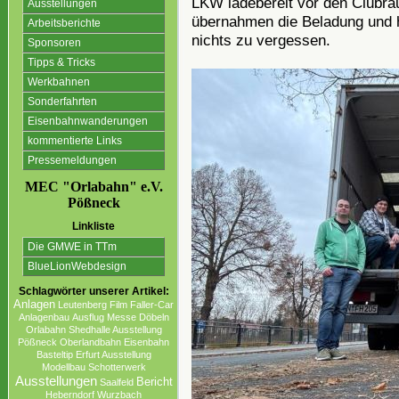
LKW ladebereit vor den Clubrä
Ausstellungen
übernahmen die Beladung und h
Arbeitsberichte
nichts zu vergessen.
Sponsoren
Tipps & Tricks
Werkbahnen
Sonderfahrten
Eisenbahnwanderungen
kommentierte Links
Pressemeldungen
MEC "Orlabahn" e.V.
Pößneck
Linkliste
Die GMWE in TTm
BlueLionWebdesign
Schlagwörter unserer Artikel:
Anlagen
Leutenberg
Film
Faller-Car
Anlagenbau
Ausflug
Messe
Döbeln
Orlabahn
Shedhalle Ausstellung
Pößneck
Oberlandbahn
Eisenbahn
Basteltip
Erfurt Ausstellung
Modellbau
Schotterwerk
Ausstellungen
Bericht
Saalfeld
Heberndorf
Wurzbach