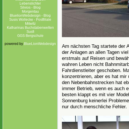
Lebenslichter
Silvios - Blog
Morgentau
BluelionWebdesign - Blog
Susis Wollecke - Postfiliale
Mitwitz
Katharinas Buchstabenwelten
Susfi
GGS Bergschule
powered by
BlueLionWebdesign
Am nächsten Tag startete der A
der Anlagen an allen Tagen vie
erstmals auf Reisen und bewähr
wahren Leben nicht Bahnmitarbe
Fahrdienstleiter geschoben. M
konzentrieren, aber es hat mi
den Nebenbahnstrecken hat eben
immer Betrieb, wenn es auch ei
besten klappt es mit vier Mod
Sonnenburg keinerlei Problem
nur durch menschliche Fehler.