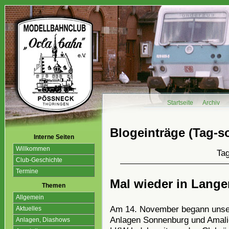
Startseite
Archiv
Blogeinträge (Tag-so
Interne Seiten
Willkommen
Ta
Club-Geschichte
Termine
Mal wieder in Lang
Themen
Allgemein
Am 14. November begann unser
Aktuelles
Anlagen Sonnenburg und Amalie
Anlagen, Diashows