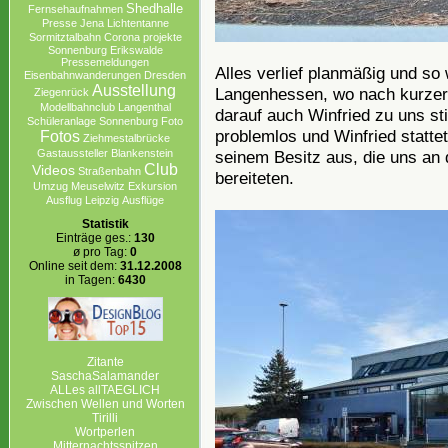
Shedhalle
Fernsehaufnahmen
Presse
Jena
Lichtentanne
Sormitztalbahn
Corona projekte
Sonnenburg Erikswalde
Pressemeldungen
Alles verlief planmäßig und so
Eisenbahnwanderungen
Dresden
Ausstellung
Langenhessen, wo nach kurzer
Ziegenrück
Modellbahnclub
Langenthal
darauf auch Winfried zu uns st
Schüleranlage
Sonnenburg
Foto
problemlos und Winfried statt
Fotos
Ziehmestalbrücke
seinem Besitz aus, die uns an 
Gastaussteller
Blankenstein
Club
Videos
Straßenbahn
bereiteten.
Umzug
Meuselwitz
Exkursion
Ausflug Leipzig
Ausflüge
Statistik
Einträge ges.:
130
ø pro Tag:
0
Online seit dem:
31.12.2008
in Tagen:
6430
Zitante
SaschaSalamander
ALLes allTAEGLICH
Zwischen Wellen und Worten
Tirilli
Wortperlen
Mitternachtsspitzen