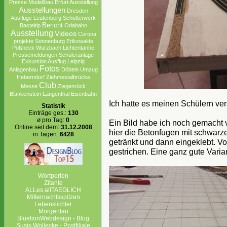
Presse
Modellbau
Erfurt Ausstellung
Ausstellungen
Dresden
Ausflüge
Leutenberg
Schotterwerk
Bericht
Basteltip
Orlabahn
Ausstellung
Videos
Corona
projekte Sonnenburg Erikswalde
Pößneck
Wurzbach
Lichtentanne
Pressemeldungen
Schüleranlage
Exkursion Ausflug Leipzig
Fotos
Anlagenbau
Döbeln
Umzug
Heberndorf
Ziehmestalbrücke
Club
Messe
Ziegenrück
Blankenstein
Langenthal
Eisenbahn
Ich hatte es meinen Schülern ve
Statistik
Einträge ges.:
130
ø pro Tag:
0
Ein Bild habe ich noch gemacht 
Online seit dem:
31.12.2008
hier die Betonfugen mit schwarz
in Tagen:
6428
getränkt und dann eingeklebt. Vo
gestrichen. Eine ganz gute Varian
Wortperlen
Zitante
ALLes allTAEGLICH
Mitternachtsspitzen
Lebenslichter
Morgentau
BluelionWebdesign - Blog
Susis Wollecke - Postfiliale