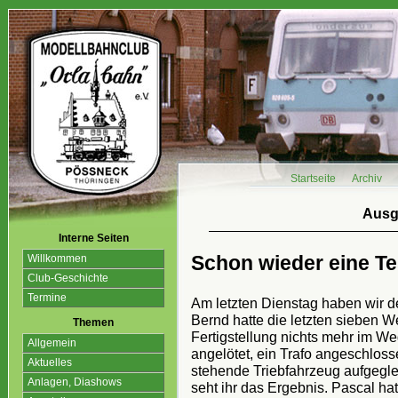
Startseite
Archiv
Ausg
Interne Seiten
Schon wieder eine Te
Willkommen
Club-Geschichte
Termine
Am letzten Dienstag haben wir d
Bernd hatte die letzten sieben W
Themen
Fertigstellung nichts mehr im W
Allgemein
angelötet, ein Trafo angeschlos
Aktuelles
stehende Triebfahrzeug aufgeglei
Anlagen, Diashows
seht ihr das Ergebnis. Pascal h