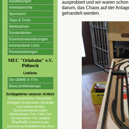
Ausstellungen
ausprobiert und wir waren schon 
darum, das Chaos auf der Anlage
Arbeitsberichte
gehandelt werden.
Sponsoren
Tipps & Tricks
Werkbahnen
Sonderfahrten
Eisenbahnwanderungen
kommentierte Links
Pressemeldungen
MEC "Orlabahn" e.V.
Pößneck
Linkliste
Die GMWE in TTm
BlueLionWebdesign
Schlagwörter unserer Artikel:
Fernsehaufnahmen
Meuselwitz
Anlagen
Straßenbahn
Shedhalle
Ausstellung
Ausflug
Eisenbahnwanderungen
Oberlandbahn
Foto
Faller-Car
Sormitztalbahn
Film
Saalfeld
Shedhalle
Gastaussteller
Sonnenburg
Modellbahnclub
Jena