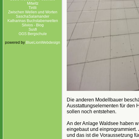
Mitwitz
Tirilli
Zwischen Wellen und Worten
SaschaSalamander
Katharinas Buchstabenwelten
Silvios - Blog
Susfi
GGS Bergschule
powered by
BlueLionWebdesign
Die anderen Modellbauer beschäf
Ausstattungselementen für den H
sollen noch entstehen.
An der Anlage Waldsee haben wi
eingebaut und einprogrammiert. 
und das ist die Voraussetzung f