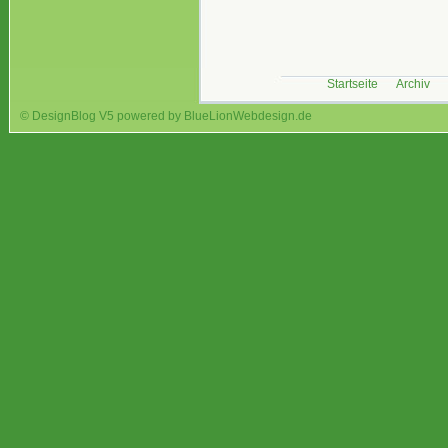
Startseite
Archiv
© DesignBlog V5 powered by BlueLionWebdesign.de