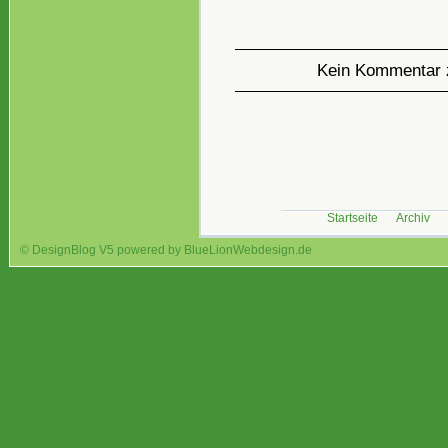
Kein Kommentar 
Startseite
Archiv
© DesignBlog V5 powered by BlueLionWebdesign.de