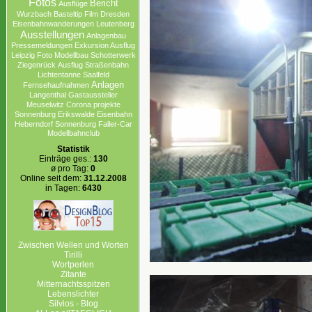
Fotos
Bericht
Ausflüge
Wurzbach
Basteltip
Film
Dresden
Eisenbahnwanderungen
Leutenberg
Ausstellungen
Anlagenbau
Pressemeldungen
Exkursion Ausflug
Leipzig
Foto
Modellbau
Schotterwerk
Ziegenrück
Ausflug
Straßenbahn
Lichtentanne
Saalfeld
Anlagen
Fernsehaufnahmen
Langenthal
Gastaussteller
Meuselwitz
Corona projekte
Sonnenburg Erikswalde
Eisenbahn
Heberndorf
Sonnenburg
Faller-Car
Modellbahnclub
Statistik
Einträge ges.:
130
ø pro Tag:
0
Online seit dem:
31.12.2008
in Tagen:
6430
Zwischen Wellen und Worten
Tirilli
Wortperlen
Zitante
Mitternachtsspitzen
Lebenslichter
Silvios - Blog