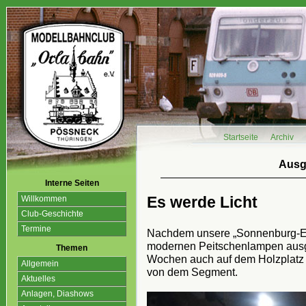
Startseite
Archiv
Ausg
Interne Seiten
Es werde Licht
Willkommen
Club-Geschichte
Termine
Nachdem unsere „Sonnenburg-Ers
modernen Peitschenlampen ausges
Themen
Wochen auch auf dem Holzplatz p
Allgemein
von dem Segment.
Aktuelles
Anlagen, Diashows