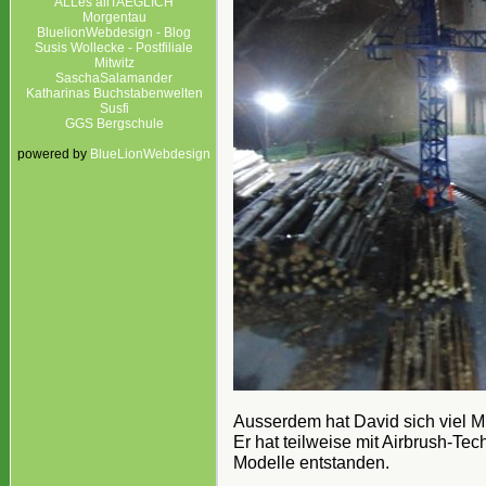
ALLes allTAEGLICH
Morgentau
BluelionWebdesign - Blog
Susis Wollecke - Postfiliale
Mitwitz
SaschaSalamander
Katharinas Buchstabenwelten
Susfi
GGS Bergschule
powered by
BlueLionWebdesign
Ausserdem hat David sich viel 
Er hat teilweise mit Airbrush-Te
Modelle entstanden.