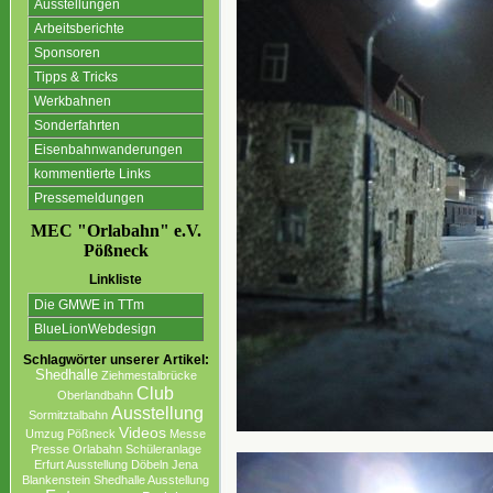
Ausstellungen
Arbeitsberichte
Sponsoren
Tipps & Tricks
Werkbahnen
Sonderfahrten
Eisenbahnwanderungen
kommentierte Links
Pressemeldungen
MEC "Orlabahn" e.V.
Pößneck
Linkliste
Die GMWE in TTm
BlueLionWebdesign
Schlagwörter unserer Artikel:
Shedhalle
Ziehmestalbrücke
Club
Oberlandbahn
Ausstellung
Sormitztalbahn
Videos
Umzug
Pößneck
Messe
Presse
Orlabahn
Schüleranlage
Erfurt Ausstellung
Döbeln
Jena
Blankenstein
Shedhalle Ausstellung