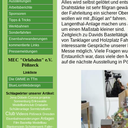
Ausstellungen
Alles wird selbst gelötet und en
Drahtstärke ist sehr filigran ge
Arbeitsberichte
der Fahrleitung ein sicherer Ober
Sponsoren
wollen wir mit „Bügel an“ fahren
Tipps & Tricks
Langenthal-Anlage machen uns ab
Werkbahnen
um einen Maßstab kleiner sind.
Sonderfahrten
Zeitgleich zu Davids Basteltätig
Eisenbahnwanderungen
von Tanklager und Holzplatz Fahr
interessante Gespräche unserer
kommentierte Links
Messe möglich. Viele Fragen wu
Pressemeldungen
Erstaunlich war, dass viele den
MEC "Orlabahn" e.V.
auf die nächste Ausstellung in P
Pößneck
Linkliste
Die GMWE in TTm
BlueLionWebdesign
Schlagwörter unserer Artikel:
Jena
Döbeln
Corona projekte
Sonnenburg Erikswalde
Modellbahnclub
Orlabahn
Schüleranlage
Sormitztalbahn
Club
Videos
Pößneck
Dresden
Anlagen
Eisenbahnwanderungen
Film
Basteltip
Modellbau
Blankenstein
Schotterwerk
Faller-