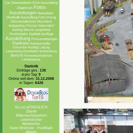
Car
Oberlandbahn
Erfurt Ausstellung
Fotos
Ziegenrück
Ausstellungen
Meuselwitz
Shedhalle Ausstellung
Foto
Umzug
Ziehmestalbrücke
Wurzbach
Anlagenbau
Presse
Heberndorf
Ausflug
Messe
Langenthal
Straßenbahn
Saalfeld
Ausflüge
Ausstellung
Pressemeldungen
Shedhalle
Gastaussteller
Exkursion Ausflug Leipzig
Leutenberg
Eisenbahn
Sonnenburg
Bericht
Fernsehaufnahmen
Lichtentanne
Statistik
Einträge ges.:
130
ø pro Tag:
0
Online seit dem:
31.12.2008
in Tagen:
6426
ALLes allTAEGLICH
Zitante
Mitternachtsspitzen
Lebenslichter
Wortperlen
Susis Wollecke - Postfiliale
Mitwitz