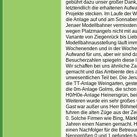
gebührt dazu unser großer Dank,
letztendlich die erhaltenen Auf
Projekte stecken. Im Laufe der 
die Anlage auf und am Sonnabend
Jenaer Modellbahner vermissten 
wegen Platzmangels nicht mit aus
Variante von Ziegenrück bis Lieb
Modellbahnausstellung läuft imm
Wochenenden und in der Woche i
Aufwand für uns, aber wir sind d
Besucherzahlen spiegeln diese la
Wir schaffen bei uns ähnliche Z
gemacht und das Ambiente des al
unwesentlichen Teil bei. Die Jena
die TT-Anlage Weingarten, gesteu
die 0m-Anlage Golms, die schon
H0/H0e-Anlage Heinersgrün, bei 
Weiteren wurde ein sehr großes 
Gast war außer uns Herr Böhmel 
fuhren die alten Züge aus der Ze
0. Solche Firmen wie Bing, Märk
Jahren einen Namen gemacht. Herr
einen Nachfolger für die Betre
Nenngrößen 0 und 1 gefunden ha