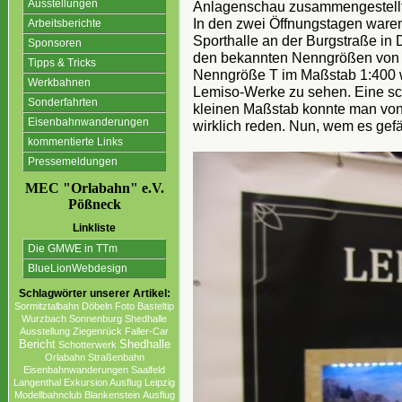
Ausstellungen
Anlagenschau zusammengestellt
In den zwei Öffnungstagen ware
Arbeitsberichte
Sporthalle an der Burgstraße i
Sponsoren
den bekannten Nenngrößen von N
Tipps & Tricks
Nenngröße T im Maßstab 1:400 wa
Werkbahnen
Lemiso-Werke zu sehen. Eine sc
Sonderfahrten
kleinen Maßstab konnte man von 
Eisenbahnwanderungen
wirklich reden. Nun, wem es gefäl
kommentierte Links
Pressemeldungen
MEC "Orlabahn" e.V.
Pößneck
Linkliste
Die GMWE in TTm
BlueLionWebdesign
Schlagwörter unserer Artikel:
Sormitztalbahn
Döbeln
Foto
Basteltip
Wurzbach
Sonnenburg
Shedhalle
Ausstellung
Ziegenrück
Faller-Car
Bericht
Shedhalle
Schotterwerk
Orlabahn
Straßenbahn
Eisenbahnwanderungen
Saalfeld
Langenthal
Exkursion Ausflug Leipzig
Modellbahnclub
Blankenstein
Ausflug