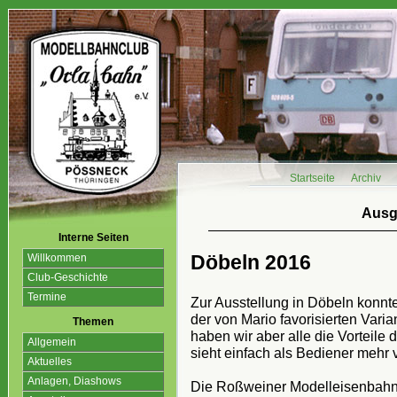
Startseite
Archiv
Ausg
Interne Seiten
Döbeln 2016
Willkommen
Club-Geschichte
Termine
Zur Ausstellung in Döbeln konnt
der von Mario favorisierten Vari
Themen
haben wir aber alle die Vorteile 
Allgemein
sieht einfach als Bediener mehr 
Aktuelles
Anlagen, Diashows
Die Roßweiner Modelleisenbahn