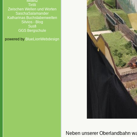
Mitwitz
Tirilli
Zwischen Wellen und Worten
SaschaSalamander
Katharinas Buchstabenwelten
Silvios - Blog
Susfi
GGS Bergschule
powered by
BlueLionWebdesign
Neben unserer Oberlandbahn war