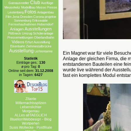
Club
Gastaussteller
Ausflüge
Meuselwitz
Modellbau
Messe
Presse
Fotos
Leutenberg
Anlagenbau
Film
Jena
Dresden
Corona projekte
Sonnenburg Erikswalde
Fernsehaufnahmen
Heberndorf
Ausstellungen
Anlagen
Pößneck
Umzug
Schüleranlage
Pressemeldungen
Oberlandbahn
Videos
Erfurt Ausstellung
Eisenbahn
Ziehmestalbrücke
Ausstellung
Lichtentanne
Ein Magnet war für viele Besucher
Anlage der gleichen Firma, die 
Statistik
Einträge ges.:
130
entstandenen Bauteilen eine fei
ø pro Tag:
0
wurde live während der Ausstellu
Online seit dem:
31.12.2008
fast ein komplettes Modul entsta
in Tagen:
6427
Zitante
Mitternachtsspitzen
Lebenslichter
Morgentau
ALLes allTAEGLICH
BluelionWebdesign - Blog
Wortperlen
Susis Wollecke - Postfiliale