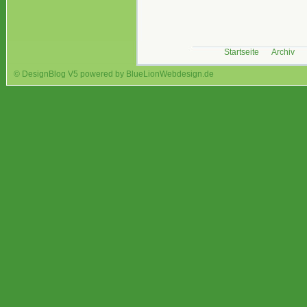
Startseite
Archiv
© DesignBlog V5 powered by BlueLionWebdesign.de