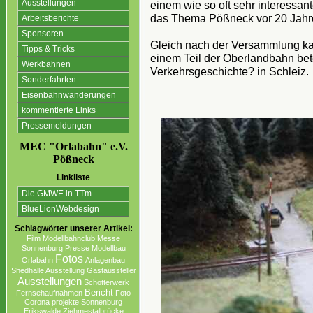
Ausstellungen
einem wie so oft sehr interessan
das Thema Pößneck vor 20 Jahre
Arbeitsberichte
Sponsoren
Gleich nach der Versammlung kam
Tipps & Tricks
einem Teil der Oberlandbahn bete
Werkbahnen
Verkehrsgeschichte? in Schleiz.
Sonderfahrten
Eisenbahnwanderungen
kommentierte Links
Pressemeldungen
MEC "Orlabahn" e.V.
Pößneck
Linkliste
Die GMWE in TTm
BlueLionWebdesign
Schlagwörter unserer Artikel:
Film
Modellbahnclub
Messe
Sonnenburg
Presse
Modellbau
Fotos
Orlabahn
Anlagenbau
Shedhalle Ausstellung
Gastaussteller
Ausstellungen
Schotterwerk
Bericht
Fernsehaufnahmen
Foto
Corona projekte Sonnenburg
Erikswalde
Ziehmestalbrücke