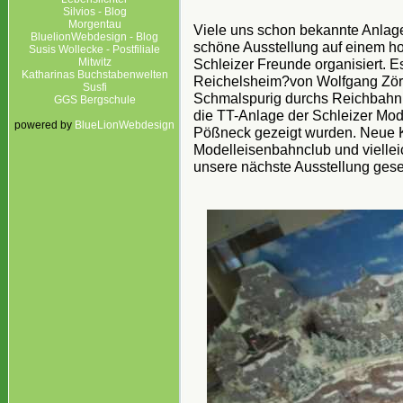
Silvios - Blog
Morgentau
Viele uns schon bekannte Anlage
BluelionWebdesign - Blog
schöne Ausstellung auf einem h
Susis Wollecke - Postfiliale
Mitwitz
Schleizer Freunde organisiert. 
Katharinas Buchstabenwelten
Reichelsheim?von Wolfgang Zörk
Susfi
Schmalspurig durchs Reichbahn
GGS Bergschule
die TT-Anlage der Schleizer Mode
powered by
BlueLionWebdesign
Pößneck gezeigt wurden. Neue Ko
Modelleisenbahnclub und viellei
unsere nächste Ausstellung ges