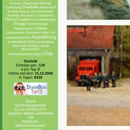
Dresden
Ziegenrück
Basteltip
Shedhalle
Leutenberg
Heberndorf
Ausflug
Umzug
Jena
Meuselwitz
Ausflüge
Wurzbach
Lichtentanne
Pößneck
Saalfeld
Pressemeldungen
Anlagen
Schüleranlage
Videos
Oberlandbahn
Straßenbahn
Eisenbahn
Faller-Car
Ausstellung
Langenthal
Döbeln
Sormitztalbahn
Erfurt Ausstellung
Exkursion Ausflug Leipzig
Blankenstein
Club
Eisenbahnwanderungen
Statistik
Einträge ges.:
130
ø pro Tag:
0
Online seit dem:
31.12.2008
in Tagen:
6430
Zitante
SaschaSalamander
ALLes allTAEGLICH
Zwischen Wellen und Worten
Tirilli
Wortperlen
Mitternachtsspitzen
Lebenslichter