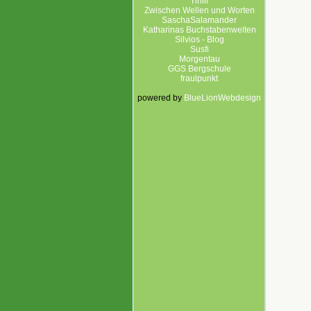
Tirilli
Zwischen Wellen und Worten
SaschaSalamander
Katharinas Buchstabenwelten
Silvios - Blog
Susfi
Morgentau
GGS Bergschule
fraulpunkt
powered by
BlueLionWebdesign