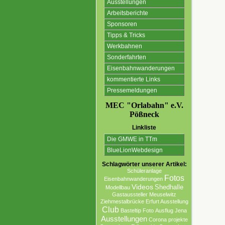
Ausstellungen
Arbeitsberichte
Sponsoren
Tipps & Tricks
Werkbahnen
Sonderfahrten
Eisenbahnwanderungen
kommentierte Links
Pressemeldungen
MEC "Orlabahn" e.V.
Pößneck
Linkliste
Die GMWE in TTm
BlueLionWebdesign
Schlagwörter unserer Artikel:
Schüleranlage
Fotos
Eisenbahnwanderungen
Videos
Shedhalle
Modellbau
Gastaussteller
Meuselwitz
Ziehmestalbrücke
Erfurt Ausstellung
Club
Basteltip
Foto
Ausflug
Jena
Ausstellungen
Corona projekte