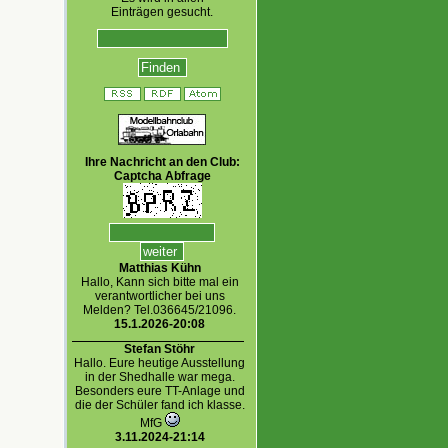
Einträgen gesucht.
Ihre Nachricht an den Club:
Captcha Abfrage
Matthias Kühn
Hallo, Kann sich bitte mal ein
verantwortlicher bei uns
Melden? Tel.036645/21096.
15.1.2026-20:08
Stefan Stöhr
Hallo. Eure heutige Ausstellung
in der Shedhalle war mega.
Besonders eure TT-Anlage und
die der Schüler fand ich klasse.
MfG
3.11.2024-21:14