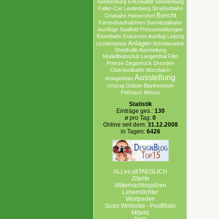
Sonnenburg Erikswalde
Sonnenburg
Faller-Car
Leutenberg
Straßenbahn
Bericht
Orlabahn
Heberndorf
Fernsehaufnahmen
Sormitztalbahn
Ausflüge
Saalfeld
Pressemeldungen
Eisenbahn
Exkursion Ausflug Leipzig
Anlagen
Lichtentanne
Schotterwerk
Shedhalle Ausstellung
Modellbahnclub
Langenthal
Film
Presse
Ziegenrück
Dresden
Oberlandbahn
Wurzbach
Ausstellung
Anlagenbau
Umzug
Döbeln
Blankenstein
Pößneck
Messe
Statistik
Einträge ges.:
130
ø pro Tag:
0
Online seit dem:
31.12.2008
in Tagen:
6426
ALLes allTAEGLICH
Zitante
Mitternachtsspitzen
Lebenslichter
Wortperlen
Susis Wollecke - Postfiliale
Mitwitz