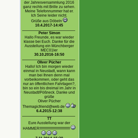
der Jahresversammlung 2016
ganz rechts mit Brille zu sehen.
Meine Telefonnummer hat er.
Ich Seine leider nicht.
Grüße aus Döbeln
10.4.2017-14:45
Peter Simon
Hallo Freunde, es war wieder
klasse bei Euch. Danke für die
Ausstellung ein Münchberger
MEC01ler
30.10.2016-16:50
Oliver Pücher
Hallo! Ich bin morgen wieder
einmal in Neustadt, wann kann
man bei Ihnen denn mal
vorbeikommen, oder geht das
nur an öffentlichen Fahrtagen?,
bin so ein bis dreimal im Jahr in
Neustadt/Pößneck. Danke und
grüße
Oliver Pücher
Themagicfriend@web.de
6.4.2015-12:38
TT
Eure Ausstellung war der
HAMMER!!!!!!!!!!!!!!!!!!!!!!!!!!!!!!!!!