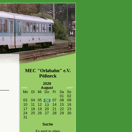
MEC "Orlabahn" e.V.
Pößneck
2026
<<<
August
>>>
Mo
Di
Mi
Do
Fr
Sa
So
01
02
03
04
05
07
08
09
06
10
11
12
14
15
16
13
17
18
19
20
21
22
23
24
25
26
27
28
29
30
31
Suche
Es wird in allen