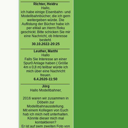
Richter, Heidru
Hallo,
ich habe einige Eisenbahn- und
Modellbahnbücher, die ich gern
weitergeben würde. Die
Auflistung der Bücher habe ich
per eMail an Herrn Reku
geschickt. Bitte schicken Sie mir
eine Nachricht, ob Interesse
besteht.
30.10.2022-20:25
Leuther, Matthi
Hallo
Falls Sie Interesse an einer
Spur0 Anlage haben ( Größe
4m x 0,8 m) teilbar würde ich
mich über eine Nachricht
freuen.
6.4.2020-11:50
Jörg
Hallo Modellbahner,
2016 waren wir zusammen in
Döbeln zur
Modellbahnausstellung.
Mit einem Kollegen von Euch
hab ich mich nett unterhalten.
Könnte dieser mich mal
kontaktieren?
Er ist auf swm zweiten Foto von