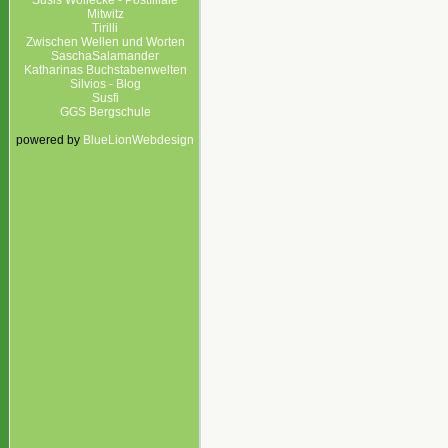
Susis Wollecke - Postfiliale
Mitwitz
Tirilli
Zwischen Wellen und Worten
SaschaSalamander
Katharinas Buchstabenwelten
Silvios - Blog
Susfi
GGS Bergschule
powered by
BlueLionWebdesign