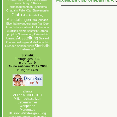
Sonnenburg
Pößneck
Fernsehaufnahmen
Langenthal
Orlabahn
Faller-Car
Blankenstein
Club
Erfurt Ausstellung
Ausstellungen
Straßenbahn
Eisenbahnwanderungen
Ausflüge
Foto
Ziehmestalbrücke
Exkursion
Ausflug Leipzig
Basteltip
Corona
projekte Sonnenburg Erikswalde
Ausstellung
Umzug
Saalfeld
Pressemeldungen
Modellbahnclub
Shedhalle
Dresden
Schotterwerk
Heberndorf
Statistik
Einträge ges.:
130
ø pro Tag:
0
Online seit dem:
31.12.2008
in Tagen:
6429
Zitante
ALLes allTAEGLICH
Mitternachtsspitzen
Lebenslichter
Wortperlen
Morgentau
BluelionWebdesign - Blog