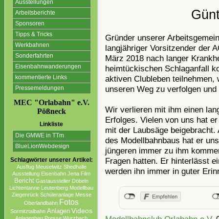
Ausstellungen
Günt
Arbeitsberichte
Sponsoren
Tipps & Tricks
Gründer unserer Arbeitsgemein
Werkbahnen
langjähriger Vorsitzender der 
Sonderfahrten
März 2018 nach langer Krankhe
Eisenbahnwanderungen
heimtückischen Schlaganfall k
aktiven Clubleben teilnehmen, 
kommentierte Links
unseren Weg zu verfolgen und 
Pressemeldungen
MEC "Orlabahn" e.V.
Wir verlieren mit ihm einen la
Pößneck
Erfolges. Vielen von uns hat er
Linkliste
mit der Laubsäge beigebracht. 
Die GMWE in TTm
des Modellbahnbaus hat er uns 
BlueLionWebdesign
jüngeren immer zu ihm kommen
Fragen hatten. Er hinterlässt 
Schlagwörter unserer Artikel:
Ausflug
Meuselwitz
Shedhalle
werden ihn immer in guter Erin
Ausstellung
Eisenbahn
Jena
Film
Bericht
Gastaussteller
Döbeln
Lichtentanne
Leutenberg
Modellbau
Ziegenrück
Schüleranlage
Messe
Fotos
Oberlandbahn
Videos
Anlagen
Sormitztalbahn
Modellbahnclub Orlabahn e.V.
Anlagenbau
Presse
Wurzbach