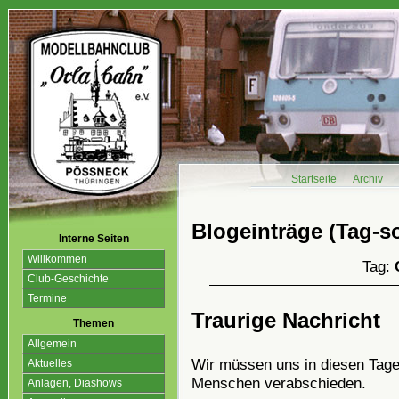
Startseite
Archiv
Blogeinträge (Tag-so
Interne Seiten
Willkommen
Tag:
Club-Geschichte
Termine
Traurige Nachricht
Themen
Allgemein
Wir müssen uns in diesen Tagen
Aktuelles
Menschen verabschieden.
Anlagen, Diashows