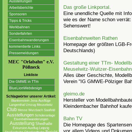
Ausstellungen
Das große Linkportal.
Arbeitsberichte
Eine unendliche Quelle mit Inf
Sponsoren
wie es der Name schon verrät: l
Tipps & Tricks
Sehenswert!
Werkbahnen
Sonderfahrten
Eisenbahnwelten Rathen
Eisenbahnwanderungen
Homepage der größten LGB-Fr
kommentierte Links
Deutschlands)
Pressemeldungen
MEC "Orlabahn" e.V.
Gestaltung einer TTm- Modellb
Pößneck
Meuselwitz-Wuitzer-Eisenbahn
Alles über Geschichte, Modell
Linkliste
Verein "IG GMWE-Pölziger Bah
Die GMWE in TTm
BlueLionWebdesign
gleimo.de
Schlagwörter unserer Artikel:
Hersteller von Modellbahnbaut
Blankenstein
Jena
Ausflüge
Langenthal
Umzug
Meuselwitz
Kleindembacher Bahnhof kaufe
Club
Messe
Wurzbach
Saalfeld
Ausstellungen
Schüleranlage
Bahn TV
Eisenbahnwanderungen
Ausstellung
Die Homepage des Spartensende
Shedhalle
Exkursion Ausflug Leipzig
vor allem Videos und Dokumen
Bericht