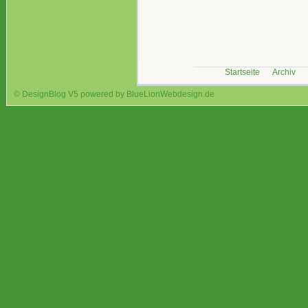
Startseite
Archiv
© DesignBlog V5 powered by BlueLionWebdesign.de