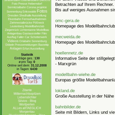
Straßenbahn
Oberlandbahn
Betrachten auf Ihrem Rechner.
Foto
Presse
Heberndorf
Sormitztalbahn
Corona projekte
Bis auf weniges Ausnahmen sin
Fotos
Sonnenburg Erikswalde
Dresden
Shedhalle Ausstellung
Eisenbahn
Fernsehaufnahmen
omc-gera.de
Ziehmestalbrücke
Pößneck
Homepage des Modellbahnclub
Leutenberg
Modellbahnclub
Ziegenrück
Lichtentanne
Modellbau
Anlagenbau
Gastaussteller
Film
mecweida.de
Ausflug
Faller-Car
Schotterwerk
Videos
Homepage des Modellbahnclu
Orlabahn
Sonnenburg
Döbeln
Pressemeldungen
Basteltip
Anlagen
Erfurt Ausstellung
hoellennetz.de
Statistik
Informative Seite der stillgele
Einträge ges.:
130
ø pro Tag:
0
- Marxgrün
Online seit dem:
31.12.2008
in Tagen:
6430
modellbahn-wiehe.de
Europas größte Modellbahnanl
lokland.de
Zitante
Mitternachtsspitzen
Große Ausstellung in der Nähe
Lebenslichter
Silvios - Blog
Wortperlen
bahnbilder.de
ALLes allTAEGLICH
Seite mit Bildern, Links und vi
Morgentau