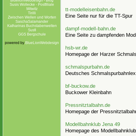
BluelionWebdesign - Blog
Susis Wollecke - Postfiliale
tt-modelleisenbahn.de
Mitwitz
Tirilli
Eine Seite nur für die TT-Spur
Zwischen Wellen und Worten
SaschaSalamander
Katharinas Buchstabenwelten
dampf-modell-bahn.de
Susfi
Eine Seite zu dampfenden Mod
GGS Bergschule
powered by
BlueLionWebdesign
hsb-wr.de
Homepage der Harzer Schmal
schmalspurbahn.de
Deutsches Schmalspurbahnlex
bf-buckow.de
Buckower Kleinbahn
Pressnitztalbahn.de
Homepage der Pressnitztalbah
Modellbahnklub Jena 49
Homepage des Modellbahnklub