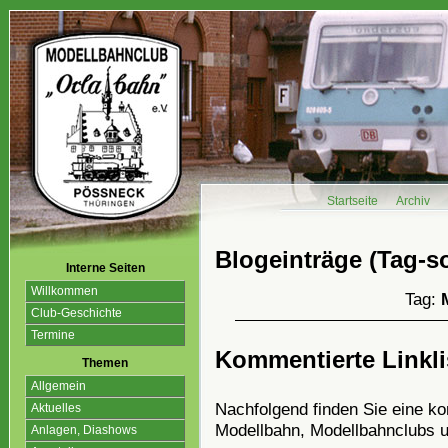
Startseite
Archiv
Blogeinträge (Tag-so
Interne Seiten
Willkommen
Tag:
Club-Geschichte
Termine
Kommentierte Linkli
Themen
Allgemein
Nachfolgend finden Sie eine k
Aktuelles
Modellbahn, Modellbahnclubs 
Anlagen, Diashows