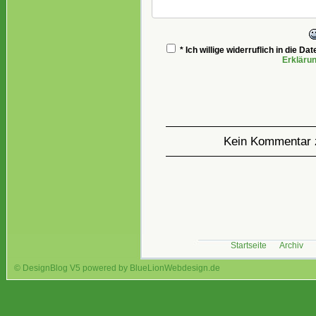
* Ich willige widerruflich in die 
Erkläru
Kein Kommentar 
Startseite
Archiv
© DesignBlog V5 powered by BlueLionWebdesign.de