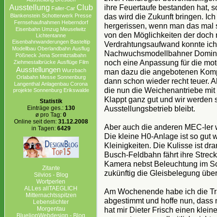
Club
ihre Feuertaufe bestanden hat, s
Ausstellung
Faller-Car
das wird die Zukunft bringen. Ich
Blankenstein
Schotterwerk
Presse
Fernsehaufnahmen
Heberndorf
hergerissen, wenn man das mal s
Eisenbahn
Umzug
Meuselwitz
von den Möglichkeiten der doch 
Lichtentanne
Eisenbahnwanderungen
Basteltip
Verdrahtungsaufwand konnte ich
Modellbau
Oberlandbahn
Ausflug
Nachwuchsmodellbahner Dominik
Pößneck
Jena
Sormitztalbahn
noch eine Anpassung für die mot
Ziehmestalbrücke
Ausflüge
Film
Ausstellungen
Wurzbach
man dazu die angebotenen Komp
Orlabahn
Messe
Sonnenburg
dann schon wieder recht teuer. A
Langenthal
Anlagenbau
Corona
die nun die Weichenantriebe mit
projekte Sonnenburg Erikswalde
Klappt ganz gut und wir werden 
Statistik
Ausstellungsbetrieb bleibt.
Einträge ges.:
130
ø pro Tag:
0
Online seit dem:
31.12.2008
Aber auch die anderen MEC-ler w
in Tagen:
6429
Die kleine H0-Anlage ist so gut w
Kleinigkeiten. Die Kulisse ist d
Busch-Feldbahn fährt ihre Strec
Kamera nebst Beleuchtung im Sch
Zitante
zukünftig die Gleisbelegung übe
Silvios - Blog
Wortperlen
ALLes allTAEGLICH
Am Wochenende habe ich die Tran
Mitternachtsspitzen
abgestimmt und hoffe nun, dass
Lebenslichter
Morgentau
hat mir Dieter Frisch einen klein
BluelionWebdesign - Blog