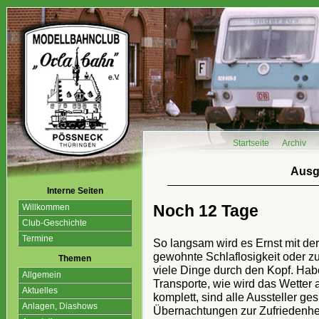
Startseite
Archiv
Ausg
Interne Seiten
Noch 12 Tage
Willkommen
Club-Geschichte
Termine
So langsam wird es Ernst mit der 
gewohnte Schlaflosigkeit oder z
Themen
viele Dinge durch den Kopf. Habe
Allgemein
Transporte, wie wird das Wette
Aktuelles
komplett, sind alle Aussteller g
Anlagen, Diashows
Übernachtungen zur Zufriedenhei