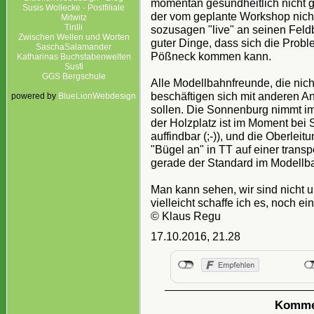
momentan gesundheitlich nicht 
Susis Wollecke - Postfiliale
der vom geplante Workshop nicht 
Mitwitz
Tirilli
sozusagen "live" an seinen Feld
Zwischen Wellen und Worten
guter Dinge, dass sich die Probl
SaschaSalamander
Pößneck kommen kann.
Katharinas Buchstabenwelten
Susfi
GGS Bergschule
Alle Modellbahnfreunde, die nich
beschäftigen sich mit anderen An
powered by
BlueLionWebdesign
sollen. Die Sonnenburg nimmt imm
der Holzplatz ist im Moment bei S
auffindbar (;-)), und die Oberleit
"Bügel an" in TT auf einer trans
gerade der Standard im Modellb
Man kann sehen, wir sind nicht un
vielleicht schaffe ich es, noch ei
© Klaus Regu
17.10.2016, 21.28
Kommen