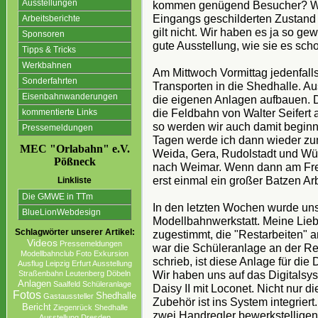
Ausstellungen
kommen genügend Besucher? Wie
Eingangs geschilderten Zustan
Arbeitsberichte
gilt nicht. Wir haben es ja so g
Sponsoren
gute Ausstellung, wie sie es sch
Tipps & Tricks
Werkbahnen
Am Mittwoch Vormittag jedenfall
Sonderfahrten
Transporten in die Shedhalle. A
Eisenbahnwanderungen
die eigenen Anlagen aufbauen. Da
die Feldbahn von Walter Seifert 
kommentierte Links
so werden wir auch damit begin
Pressemeldungen
Tagen werde ich dann wieder zu
MEC "Orlabahn" e.V.
Weida, Gera, Rudolstadt und Wü
Pößneck
nach Weimar. Wenn dann am Freit
erst einmal ein großer Batzen Ar
Linkliste
Die GMWE in TTm
In den letzten Wochen wurde u
BlueLionWebdesign
Modellbahnwerkstatt. Meine Lieb
Schlagwörter unserer Artikel:
zugestimmt, die "Restarbeiten" a
Videos
Pressemeldungen
war die Schüleranlage an der Re
Modellbahnclub
Foto
Exkursion
schrieb, ist diese Anlage für die
Ausflug Leipzig
Erfurt Ausstellung
Wir haben uns auf das Digitalsys
Straßenbahn
Leutenberg
Döbeln
Anlagen
Saalfeld
Schüleranlage
Daisy II mit Loconet. Nicht nur d
Fotos
Shedhalle
Gastaussteller
Zubehör ist ins System integrier
Bericht
Ziegenrück
Shedhalle
zwei Handregler bewerkstelligen
Ausstellung
Dresden