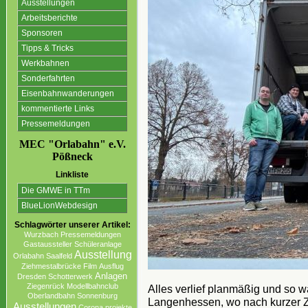
Ausstellungen
Arbeitsberichte
Sponsoren
Tipps & Tricks
Werkbahnen
Sonderfahrten
Eisenbahnwanderungen
kommentierte Links
Pressemeldungen
MEC "Orlabahn" e.V.
Pößneck
Linkliste
Die GMWE in TTm
BlueLionWebdesign
Schlagwörter unserer Artikel:
Wurzbach
Pressemeldungen
Gastaussteller
Schüleranlage
Ausstellung
Orlabahn
Saalfeld
Ziehmestalbrücke
Film
Ausflug
Anlagen
Dresden
Schotterwerk
Ziegenrück
Modellbahnclub
Alles verlief planmäßig und so w
Oberlandbahn
Sonnenburg
Langenhessen, wo nach kurzer Z
Ausstellungen
Corona projekte