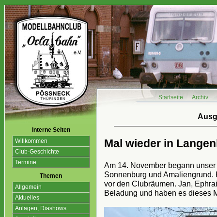
Startseite
Archiv
Ausg
Interne Seiten
Mal wieder in Lange
Willkommen
Club-Geschichte
Termine
Am 14. November begann unser 
Sonnenburg und Amaliengrund. K
Themen
vor den Clubräumen. Jan, Ephra
Allgemein
Beladung und haben es dieses Mal
Aktuelles
Anlagen, Diashows