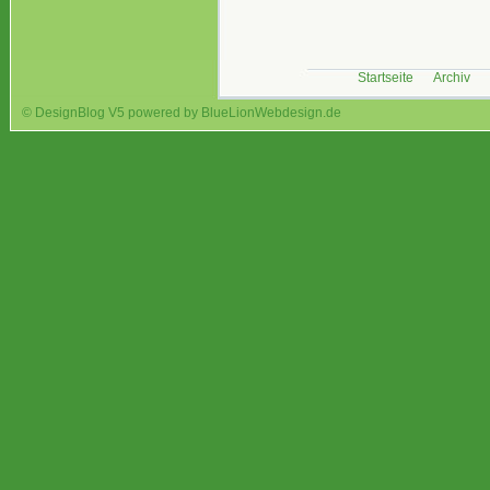
Startseite
Archiv
© DesignBlog V5 powered by BlueLionWebdesign.de