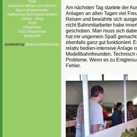
Tirilli
Zwischen Wellen und Worten
Am nächsten Tag startete der Au
SaschaSalamander
Anlagen an allen Tagen viel Freu
Katharinas Buchstabenwelten
Reisen und bewährte sich ausgez
Silvios - Blog
Susfi
nicht Bahnmitarbeiter habe innerh
Morgentau
geschoben. Man muss sich dabei 
GGS Bergschule
fraulpunkt
hat mir ungemein Spaß gemacht
ebenfalls ganz gut funktioniert.
powered by
BlueLionWebdesign
relativ bedien-intensive Anlage is
Modellbahnfreunden. Technisch 
Probleme. Wenn es zu Entgleisu
Fehler.