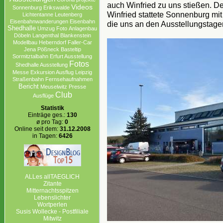
auch Winfried zu uns stießen. De
Videos
Sonnenburg Erikswalde
Winfried stattete Sonnenburg mi
Lichtentanne
Leutenberg
Eisenbahnwanderungen
Eisenbahn
die uns an den Ausstellungstagen
Shedhalle
Umzug
Foto
Anlagenbau
Döbeln
Langenthal
Blankenstein
Modellbau
Heberndorf
Faller-Car
Jena
Pößneck
Basteltip
Sormitztalbahn
Erfurt Ausstellung
Fotos
Shedhalle Ausstellung
Messe
Exkursion Ausflug Leipzig
Straßenbahn
Fernsehaufnahmen
Bericht
Meuselwitz
Presse
Club
Ausflüge
Statistik
Einträge ges.:
130
ø pro Tag:
0
Online seit dem:
31.12.2008
in Tagen:
6426
ALLes allTAEGLICH
Zitante
Mitternachtsspitzen
Lebenslichter
Wortperlen
Susis Wollecke - Postfiliale
Mitwitz