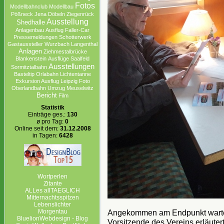
Fotos
Modellbahnclub
Modellbau
Pößneck
Jena
Döbeln
Ziegenrück
Ausstellung
Shedhalle
Anlagenbau
Ausflug
Faller-Car
Pressemeldungen
Schotterwerk
Gastaussteller
Wurzbach
Langenthal
Anlagen
Ziehmestalbrücke
Blankenstein
Ausflüge
Saalfeld
Ausstellungen
Sormitztalbahn
Basteltip
Orlabahn
Lichtentanne
Exkursion Ausflug Leipzig
Foto
Oberlandbahn
Umzug
Meuselwitz
Bericht
Film
Statistik
Einträge ges.:
130
ø pro Tag:
0
Online seit dem:
31.12.2008
in Tagen:
6428
Wortperlen
Zitante
ALLes allTAEGLICH
Mitternachtsspitzen
Lebenslichter
Morgentau
Angekommen am Endpunkt wartet
BluelionWebdesign - Blog
Vorsitzende des Vereins erläuter