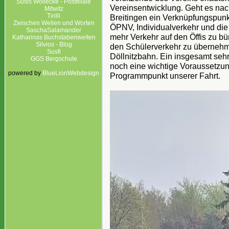
Susis Wollecke - Postfiliale
Vereinsentwicklung. Geht es nach
Mitwitz
Tirilli
Breitingen ein Verknüpfungspunk
Zwischen Wellen und Worten
ÖPNV, Individualverkehr und di
SaschaSalamander
mehr Verkehr auf den Öffis zu b
Katharinas Buchstabenwelten
Silvios - Blog
den Schülerverkehr zu übernehmen
Susfi
Döllnitzbahn. Ein insgesamt sehr
GGS Bergschule
noch eine wichtige Voraussetzun
powered by
BlueLionWebdesign
Programmpunkt unserer Fahrt.