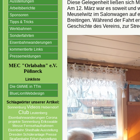
Ausstellungen
Diese Gelegenheit ließen sich Ma
Am 12. März war es soweit und wi
Arbeitsberichte
Meuselwitz im Salonwagen auf e
Sponsoren
Breitingen. Während der Fahrt erh
Tipps & Tricks
Geschichte des Vereins, zur Str
Werkbahnen
Sonderfahrten
Eisenbahnwanderungen
kommentierte Links
Pressemeldungen
MEC "Orlabahn" e.V.
Pößneck
Linkliste
Die GMWE in TTm
BlueLionWebdesign
Schlagwörter unserer Artikel:
Videos
Sonnenburg
Heberndorf
Club
Leutenberg
Eisenbahnwanderungen
Corona
projekte Sonnenburg Erikswalde
Messe
Fernsehaufnahmen
Eisenbahn
Shedhalle Ausstellung
Dresden
Schüleranlage
Presse
Straßenbahn
Erfurt Ausstellung