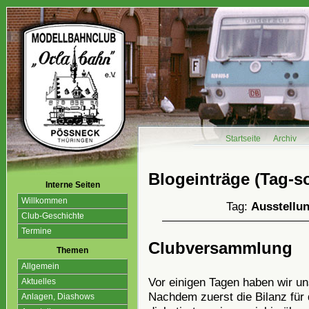
Startseite
Archiv
Blogeinträge (Tag-so
Interne Seiten
Willkommen
Tag:
Ausstellu
Club-Geschichte
Termine
Clubversammlung
Themen
Allgemein
Vor einigen Tagen haben wir 
Aktuelles
Nachdem zuerst die Bilanz für
Anlagen, Diashows