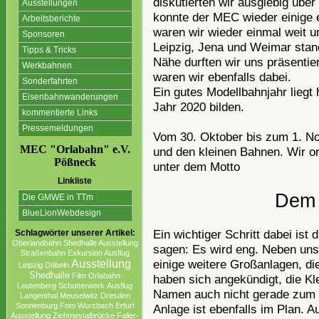
diskutierten wir ausgiebig über
Ausstellungen
konnte der MEC wieder einige e
Arbeitsberichte
waren wir wieder einmal weit 
Sponsoren
Leipzig, Jena und Weimar stan
Tipps & Tricks
Nähe durften wir uns präsenti
Werkbahnen
waren wir ebenfalls dabei.
Sonderfahrten
Ein gutes Modellbahnjahr liegt 
Eisenbahnwanderungen
Jahr 2020 bilden.
kommentierte Links
Pressemeldungen
Vom 30. Oktober bis zum 1. No
MEC "Orlabahn" e.V.
und den kleinen Bahnen. Wir or
Pößneck
unter dem Motto
Linkliste
Dem 
Die GMWE in TTm
BlueLionWebdesign
Ein wichtiger Schritt dabei ist
Schlagwörter unserer Artikel:
Oberlandbahn
Shedhalle Ausstellung
sagen: Es wird eng. Neben uns
Straßenbahn
Exkursion Ausflug
einige weitere Großanlagen, d
Ausstellung
Leipzig
Döbeln
Shedhalle
Film
Orlabahn
haben sich angekündigt, die K
Leutenberg
Schotterwerk
Ausflug
Namen auch nicht gerade zum 
Langenthal
Meuselwitz
Dresden
Sonnenburg
Foto
Wurzbach
Erfurt
Anlage ist ebenfalls im Plan. A
Ausstellung
Ziehmestalbrücke
Faller-