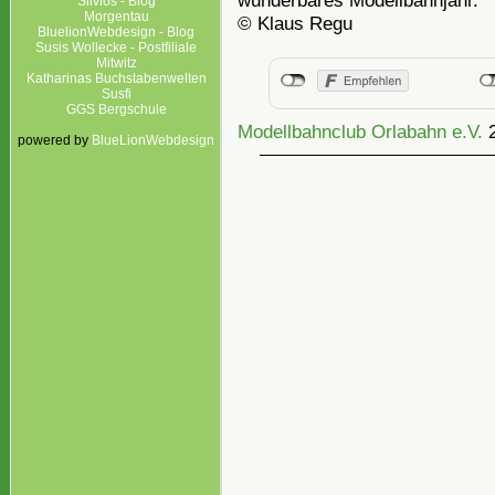
Silvios - Blog
Morgentau
© Klaus Regu
BluelionWebdesign - Blog
Susis Wollecke - Postfiliale
Mitwitz
Katharinas Buchstabenwelten
Susfi
GGS Bergschule
Modellbahnclub Orlabahn e.V.
powered by
BlueLionWebdesign