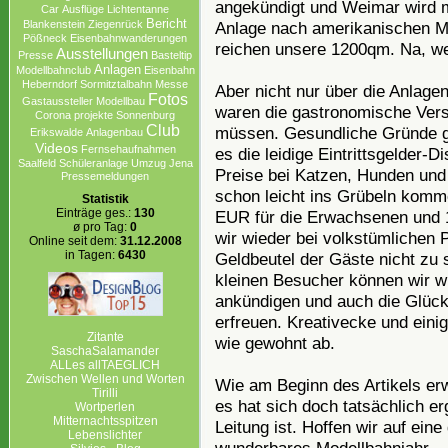
angekündigt und Weimar wird m
Car
Ausflüge
Lichtentanne
Bericht
Anlage nach amerikanischen Mot
Blankenstein
Ziegenrück
Pößneck
Eisenbahnwanderungen
reichen unsere 1200qm. Na, we
Ausstellungen
Presse
Basteltip
Anlagen
Modellbahnclub
Eisenbahn
Heberndorf
Sormitztalbahn
Messe
Aber nicht nur über die Anlag
Fotos
Gastaussteller
Modellbau
waren die gastronomische Verso
Corona projekte Sonnenburg
Club
müssen. Gesundliche Gründe g
Erikswalde
Anlagenbau
Videos
Fernsehaufnahmen
es die leidige Eintrittsgelder
Saalfeld
Schüleranlage
Umzug
Jena
Preise bei Katzen, Hunden und
Pressemeldungen
schon leicht ins Grübeln komme
Statistik
Einträge ges.:
130
EUR für die Erwachsenen und 1,
ø pro Tag:
0
wir wieder bei volkstümlichen 
Online seit dem:
31.12.2008
in Tagen:
6430
Geldbeutel der Gäste nicht zu 
kleinen Besucher können wir w
ankündigen und auch die Glücks
erfreuen. Kreativecke und eini
Zitante
wie gewohnt ab.
SaschaSalamander
ALLes allTAEGLICH
Zwischen Wellen und Worten
Wie am Beginn des Artikels e
Tirilli
es hat sich doch tatsächlich er
Wortperlen
Mitternachtsspitzen
Leitung ist. Hoffen wir auf eine
Lebenslichter
wunderbares Modellbahnjahr.